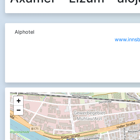
Alphotel
www.innsbr
+
−