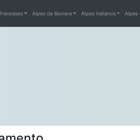
 franceses
Alpes da Baviera
Alpes italianos
Alpes
jamento