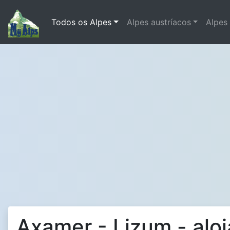
Todos os Alpes
Alpes austríacos
Alpes
Axamer - Lizum - alo