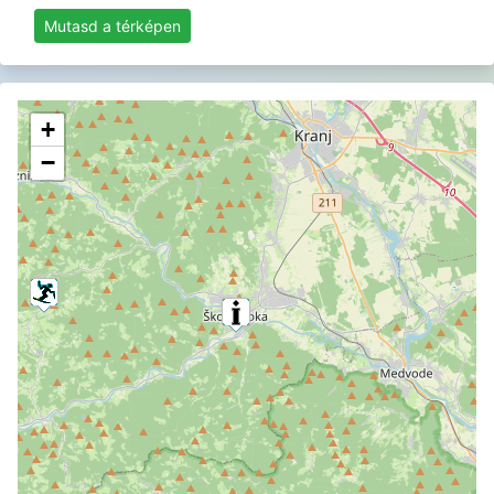
Mutasd a térképen
+
−