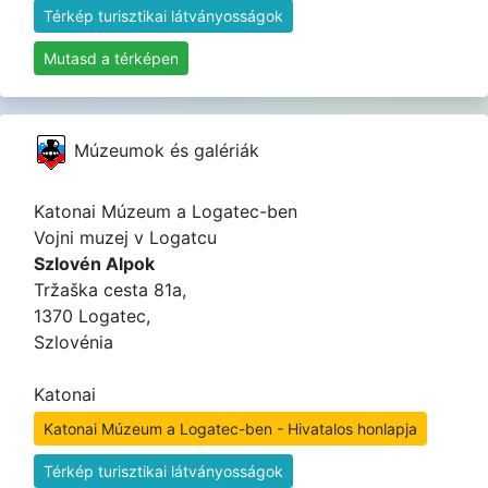
Térkép turisztikai látványosságok
Mutasd a térképen
Múzeumok és galériák
Katonai Múzeum a Logatec-ben
Vojni muzej v Logatcu
Szlovén Alpok
Tržaška cesta 81a,
1370 Logatec,
Szlovénia
Katonai
Katonai Múzeum a Logatec-ben - Hivatalos honlapja
Térkép turisztikai látványosságok