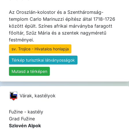
Az Oroszlán-kolostor és a Szentháromság-
templom Carlo Marinuzzi építész által 1718-1726
között épült. Színes afrikai márványba faragott
főoltár, Szűz Mária és a szentek nagyméretű
festményei.
sv. Trojice - Hivatalos honlapja
Térkép turisztikai látványosságok
Mutasd a térképen
Várak, kastélyok
Fužine - kastély
Grad Fužine
Szlovén Alpok