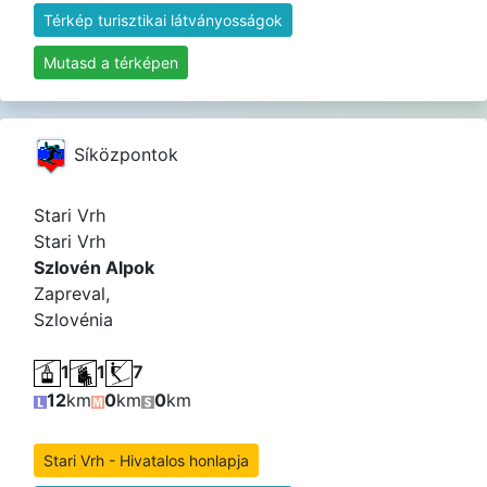
Térkép turisztikai látványosságok
Mutasd a térképen
Síközpontok
Stari Vrh
Stari Vrh
Szlovén Alpok
Zapreval,
Szlovénia
1
1
7
12
km
0
km
0
km
Stari Vrh - Hivatalos honlapja