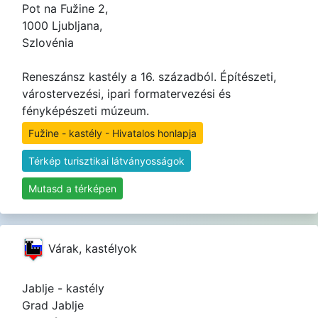
Pot na Fužine 2,
1000 Ljubljana,
Szlovénia
Reneszánsz kastély a 16. századból. Építészeti,
várostervezési, ipari formatervezési és
fényképészeti múzeum.
Fužine - kastély - Hivatalos honlapja
Térkép turisztikai látványosságok
Mutasd a térképen
Várak, kastélyok
Jablje - kastély
Grad Jablje