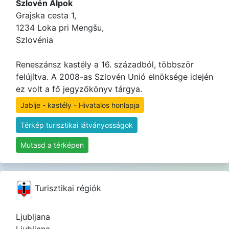
Szlovén Alpok
Grajska cesta 1,
1234 Loka pri Mengšu,
Szlovénia
Reneszánsz kastély a 16. századból, többször
felújítva. A 2008-as Szlovén Unió elnöksége idején
ez volt a fő jegyzőkönyv tárgya.
Jablje - kastély - Hivatalos honlapja
Térkép turisztikai látványosságok
Mutasd a térképen
Turisztikai régiók
Ljubljana