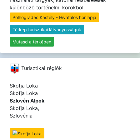
használati tárgyak, katonai felszerelések
különböző történelmi korokból.
Polhogradec Kastély - Hivatalos honlapja
Térkép turisztikai látványosságok
Mutasd a térképen
Turisztikai régiók
Skofja Loka
Skofja Loka
Szlovén Alpok
Skofja Loka,
Szlovénia