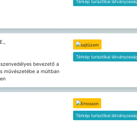
Térkép turisztikai látványossá
E.,
Térkép turisztikai látványossá
 szenvedélyes bevezető a
és művészetébe a múltban
ben
Térkép turisztikai látványossá