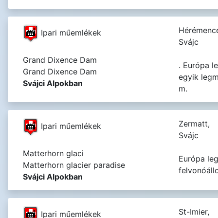
Hérémence
Ipari műemlékek
Svájc
Grand Dixence Dam
. Európa l
Grand Dixence Dam
egyik leg
Svájci Alpokban
m.
Zermatt,
Ipari műemlékek
Svájc
Matterhorn glaci
Európa le
Matterhorn glacier paradise
felvonóál
Svájci Alpokban
St-Imier,
Ipari műemlékek