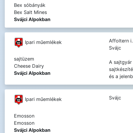
Bex sóbányák
Bex Salt Mines
Svájci Alpokban
Affoltern i.
Ipari műemlékek
Svájc
sajtüzem
A sajtgyár
Cheese Dairy
sajtkészít
Svájci Alpokban
és a jelen
Svájc
Ipari műemlékek
Emosson
Emosson
Svájci Alpokban