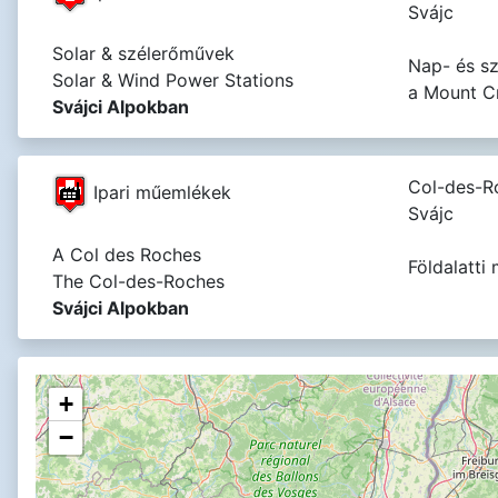
Svájc
Solar & szélerőművek
Nap- és sz
Solar & Wind Power Stations
a Mount C
Svájci Alpokban
Col-des-R
Ipari műemlékek
Svájc
A Col des Roches
Földalatti
The Col-des-Roches
Svájci Alpokban
+
−