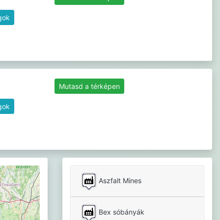
gok
Mutasd a térképen
gok
Aszfalt Mines
Bex sóbányák