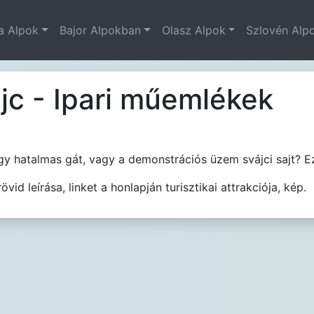
a Alpok
Bajor Alpokban
Olasz Alpok
Szlovén Alp
jc - Ipari műemlékek
y hatalmas gát, vagy a demonstrációs üzem svájci sajt? Ez
id leírása, linket a honlapján turisztikai attrakciója, kép.