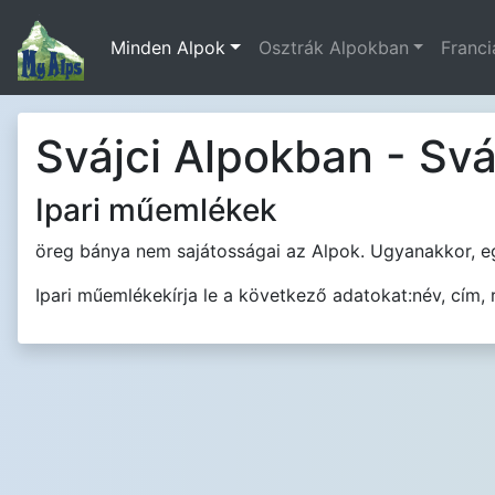
Minden Alpok
Osztrák Alpokban
Franci
Svájci Alpokban - Svá
Ipari műemlékek
öreg bánya nem sajátosságai az Alpok. Ugyanakkor, eg
Ipari műemlékekírja le a következő adatokat:név, cím, röv