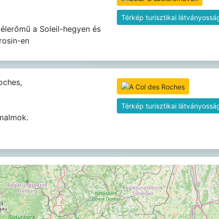
Térkép turisztikai látványossá
élerőmű a Soleil-hegyen és
rosin-en
oches,
Térkép turisztikai látványossá
 malmok.