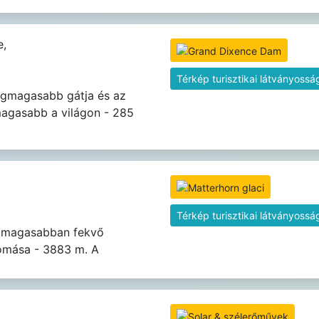
,
Térkép turisztikai látványossá
egmagasabb gátja és az
magasabb a világon - 285
Térkép turisztikai látványossá
gmagasabban fekvő
lomása - 3883 m. A