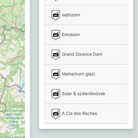
sajtüzem
Emosson
Grand Dixence Dam
Matterhorn glaci
Solar & szélerőművek
A Col des Roches