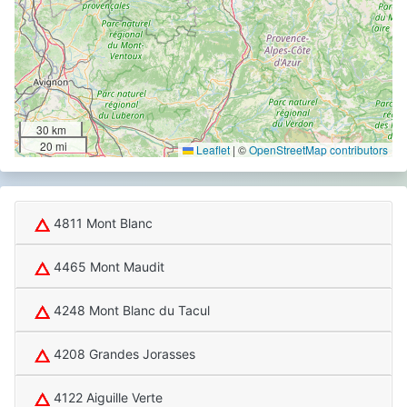
30 km
20 mi
Leaflet
|
©
OpenStreetMap contributors
4811 Mont Blanc
4465 Mont Maudit
4248 Mont Blanc du Tacul
4208 Grandes Jorasses
4122 Aiguille Verte