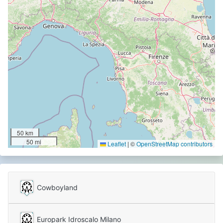
50 km
50 mi
Leaflet
|
©
OpenStreetMap contributors
Cowboyland
Europark Idroscalo Milano