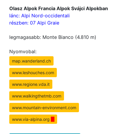
Olasz Alpok Francia Alpok Svájci Alpokban
lánc: Alpi Nord-occidentali
részben: 07 Alpi Graie
legmagasabb: Monte Bianco (4.810 m)
Nyomvobal:
map.wanderland.ch
www.leshouches.com
www.regione.vda.it
www.walkingthetmb.com
www.mountain-environment.com
www.via-alpina.org