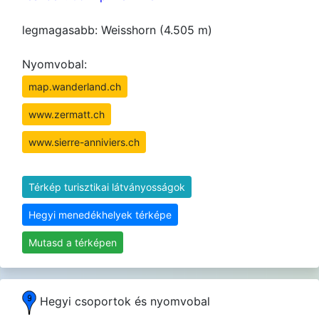
legmagasabb: Weisshorn (4.505 m)
Nyomvobal:
map.wanderland.ch
www.zermatt.ch
www.sierre-anniviers.ch
Térkép turisztikai látványosságok
Hegyi menedékhelyek térképe
Mutasd a térképen
Hegyi csoportok és nyomvobal