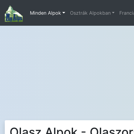
Minden Alpok
Osztrák Alpokban
Franci
Olasz Alpok - Olaszo