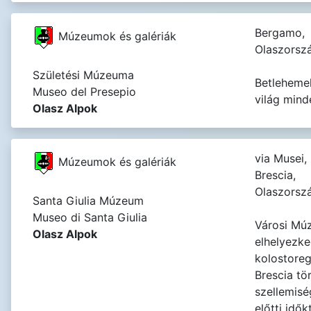
Bergamo,
Múzeumok és galériák
Olaszorsz
Születési Múzeuma
Betleheme
Museo del Presepio
világ minde
Olasz Alpok
via Musei,
Múzeumok és galériák
Brescia,
Olaszorsz
Santa Giulia Múzeum
Museo di Santa Giulia
Városi Múz
Olasz Alpok
elhelyezke
kolostoreg
Brescia tö
szellemisé
előtti idők