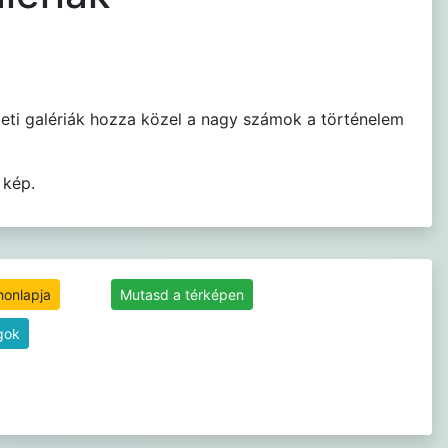
eti galériák hozza közel a nagy számok a történelem
 kép.
honlapja
Mutasd a térképen
gok