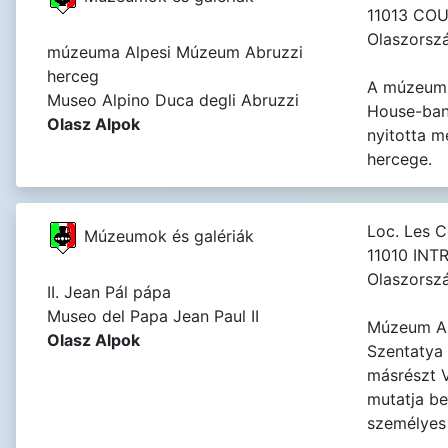
11013 CO
Olaszorsz
múzeuma Alpesi Múzeum Abruzzi
herceg
A múzeum 
Museo Alpino Duca degli Abruzzi
House-ban
Olasz Alpok
nyitotta 
hercege.
Loc. Les 
Múzeumok és galériák
11010 INT
Olaszorsz
II. Jean Pál pápa
Museo del Papa Jean Paul II
Múzeum A 
Olasz Alpok
Szentatya 
másrészt V
mutatja be
személyes 