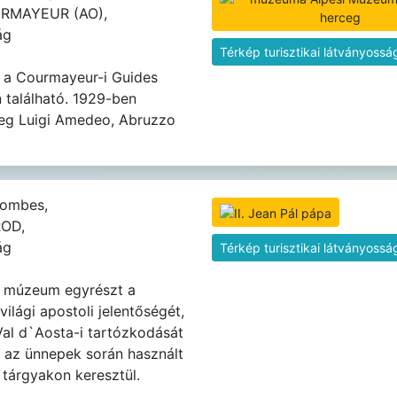
URMAYEUR (AO),
ág
Térkép turisztikai látványossá
a Courmayeur-i Guides
 található. 1929-ben
meg Luigi Amedeo, Abruzzo
Combes,
ROD,
ág
Térkép turisztikai látványossá
múzeum egyrészt a
világi apostoli jelentőségét,
al d`Aosta-i tartózkodását
 az ünnepek során használt
tárgyakon keresztül.