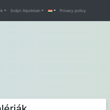
ok
Svájci Alpokban
Privacy policy
lériák