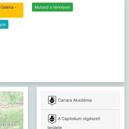
Galéria -
Mutasd a térképen
gok
Carrara Akadémia
A Capitolium régészeti
területe