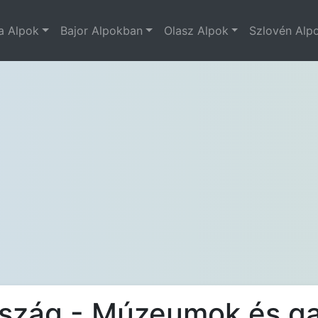
a Alpok
Bajor Alpokban
Olasz Alpok
Szlovén Alp
rszág - Múzeumok és ga