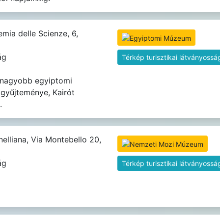
mia delle Scienze, 6,
ág
Térkép turisztikai látványossá
egnagyobb egyiptomi
gyűjteménye, Kairót
.
elliana, Via Montebello 20,
ág
Térkép turisztikai látványossá