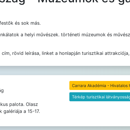
festők és sok más.
unkálatok a helyi művészek. történeti múzeumok és művész
m, rövid leírása, linket a honlapján turisztikai attrakciója,
Carrara Akadémia - Hivatalos 
ág
Térkép turisztikai látványossá
kus palota. Olasz
 galériája a 15-17.
.