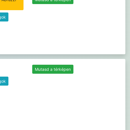
gok
Mutasd a térképen
gok