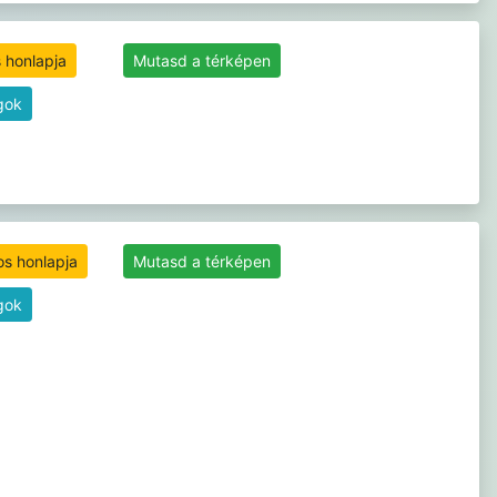
 honlapja
Mutasd a térképen
gok
os honlapja
Mutasd a térképen
gok