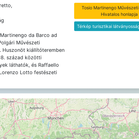
etto,
Tosio Martinengo Művészeti 
Hivatalos honlapja
ág
Térkép turisztikai látványossá
 Martinengo da Barco ad
Polgári Művészeti
. Huszonöt kiállítóteremben
 18. század közötti
ek láthatók, és Raffaello
Lorenzo Lotto festészeti