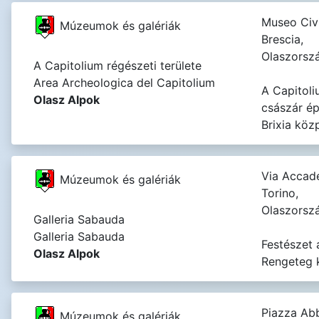
Museo Civ
Múzeumok és galériák
Brescia,
Olaszorsz
A Capitolium régészeti területe
Area Archeologica del Capitolium
A Capitoli
Olasz Alpok
császár épí
Brixia közp
Via Accade
Múzeumok és galériák
Torino,
Olaszorsz
Galleria Sabauda
Galleria Sabauda
Festészet 
Olasz Alpok
Rengeteg 
Piazza Abb
Múzeumok és galériák