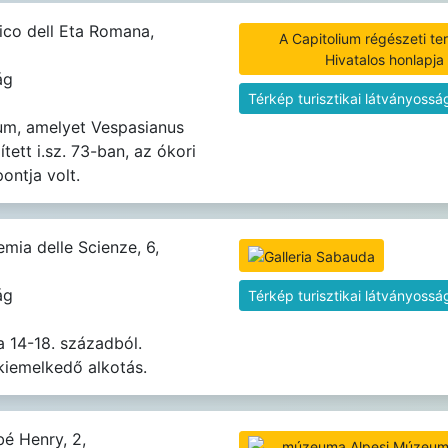
ico dell Eta Romana,
A Capitolium régészeti ter
Hivatalos honlapja
ág
Térkép turisztikai látványossá
um, amelyet Vespasianus
tett i.sz. 73-ban, az ókori
ontja volt.
mia delle Scienze, 6,
ág
Térkép turisztikai látványossá
a 14-18. századból.
kiemelkedő alkotás.
é Henry, 2,