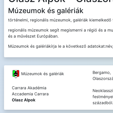
Múzeumok és galériák
történelmi, regionális múzeumok, galériák kiemelkedő 
regionális múzeumok segít megismerni a régió és a m
és a művészet Európában.
Múzeumok és galériákírja le a következő adatokat:név, cí
Bergamo,
Múzeumok és galériák
Olaszorsz
Carrara Akadémia
Neoklasszi
Accademia Carrara
festmények
Olasz Alpok
századból