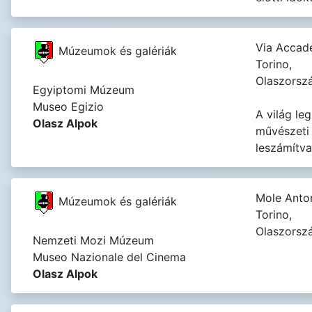
Via Accade
Múzeumok és galériák
Torino,
Olaszorsz
Egyiptomi Múzeum
Museo Egizio
A világ l
Olasz Alpok
művészeti 
leszámítva
Mole Anton
Múzeumok és galériák
Torino,
Olaszorsz
Nemzeti Mozi Múzeum
Museo Nazionale del Cinema
Olasz Alpok