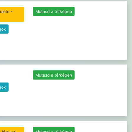
ülete -
Mutasd a térképen
gok
Mutasd a térképen
gok
Mutasd a térképen