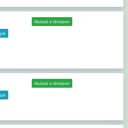
Mutasd a térképen
gok
Mutasd a térképen
gok