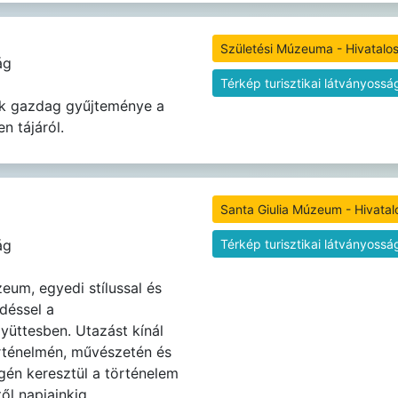
Születési Múzeuma - Hivatalos
ág
Térkép turisztikai látványossá
k gazdag gyűjteménye a
n tájáról.
Santa Giulia Múzeum - Hivatal
ág
Térkép turisztikai látványossá
eum, egyedi stílussal és
déssel a
yüttesben. Utazást kínál
rténelmén, művészetén és
gén keresztül a történelem
től napjainkig.