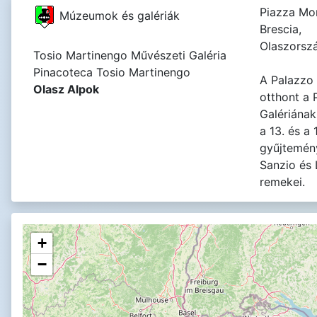
Piazza Mor
Múzeumok és galériák
Brescia,
Olaszorsz
Tosio Martinengo Művészeti Galéria
Pinacoteca Tosio Martinengo
A Palazzo
Olasz Alpok
otthont a 
Galériának
a 13. és a
gyűjtemény
Sanzio és 
remekei.
+
−