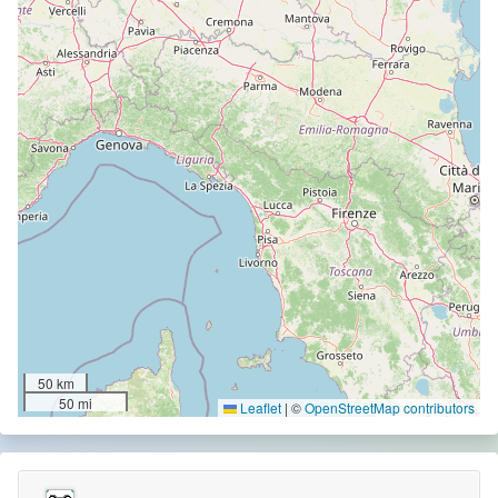
50 km
50 mi
Leaflet
|
©
OpenStreetMap contributors