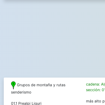
cadena: Al
Grupos de montaña y rutas
sección: 01
senderismo
más alto p
01.1 Prealpi Liguri