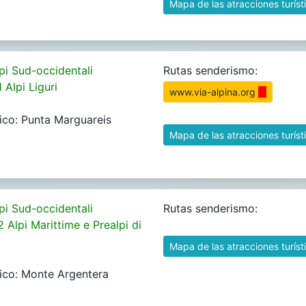
Mapa de las atracciones turíst
pi Sud-occidentali
Rutas senderismo:
 Alpi Liguri
www.via-alpina.org
ico: Punta Marguareis
Mapa de las atracciones turíst
pi Sud-occidentali
Rutas senderismo:
2 Alpi Marittime e Prealpi di
Mapa de las atracciones turíst
ico: Monte Argentera