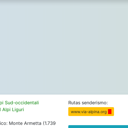
pi Sud-occidentali
Rutas senderismo:
 Alpi Liguri
www.via-alpina.org
ico: Monte Armetta (1.739