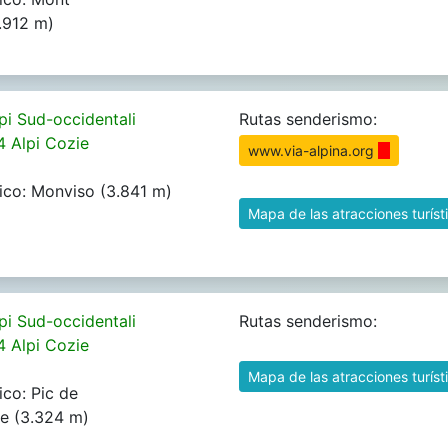
.912 m)
pi Sud-occidentali
Rutas senderismo:
4 Alpi Cozie
www.via-alpina.org
ico: Monviso (3.841 m)
Mapa de las atracciones turíst
pi Sud-occidentali
Rutas senderismo:
4 Alpi Cozie
Mapa de las atracciones turíst
ico: Pic de
e (3.324 m)