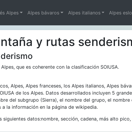
és Alpes
Alpes bávaros
Alpes italianos
Alpes esl
ntaña y rutas senderis
nderismo
 Alpes, que es coherente con la clasificación SOIUSA.
cos, Alpes, Alpes franceses, los Alpes italianos, Alpes báv
 SOIUSA de los Alpes. Datos desarrollados incluyen 5 gran
re del subgrupo (Sierra), el nombre del grupo, el nombre d
 a la información en la página de wikipedia.
siguientes datos:nombre, sección, cadena, más alto pico, v