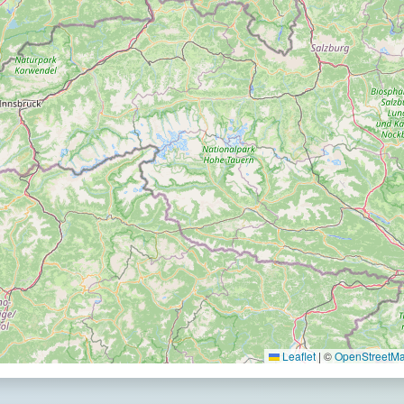
Leaflet
|
©
OpenStreetMap