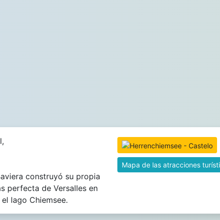
l,
Mapa de las atracciones turíst
 Baviera construyó su propia
s perfecta de Versalles en
n el lago Chiemsee.