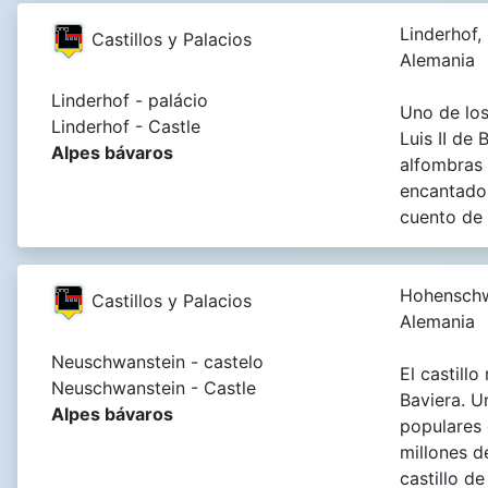
Linderhof,
Castillos y Palacios
Alemania
Linderhof - palácio
Uno de los
Linderhof - Castle
Luis II de
Alpes bávaros
alfombras 
encantador
cuento de
Hohensch
Castillos y Palacios
Alemania
Neuschwanstein - castelo
El castill
Neuschwanstein - Castle
Baviera. U
Alpes bávaros
populares 
millones d
castillo d