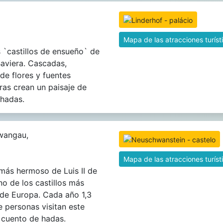
Mapa de las atracciones turíst
 `castillos de ensueño` de
 Baviera. Cascadas,
de flores y fuentes
as crean un paisaje de
 hadas.
wangau,
Mapa de las atracciones turíst
o más hermoso de Luis II de
no de los castillos más
de Europa. Cada año 1,3
e personas visitan este
e cuento de hadas.