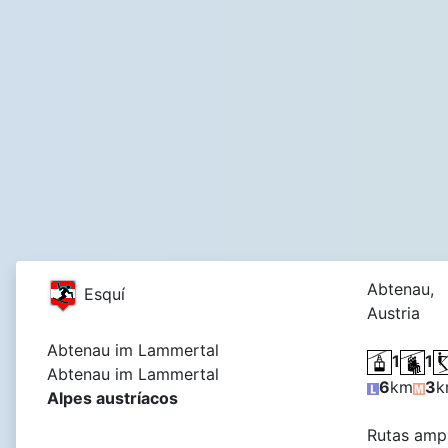
Abtenau,
Esquí
Austria
Abtenau im Lammertal
1
1
Abtenau im Lammertal
6
km
3
k
Alpes austríacos
Rutas ampl