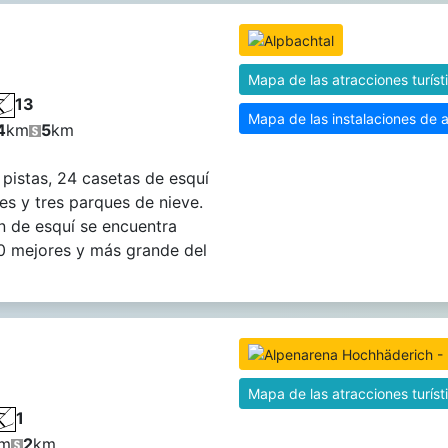
Mapa de las atracciones turíst
13
Mapa de las instalaciones de 
4
km
5
km
pistas, 24 casetas de esquí
les y tres parques de nieve.
n de esquí se encuentra
10 mejores y más grande del
Mapa de las atracciones turíst
1
m
2
km