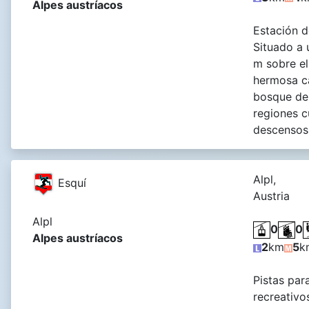
Alpes austríacos
Estación d
Situado a 
m sobre el
hermosa c
bosque de 
regiones c
descensos 
Alpl,
Esquí
Austria
Alpl
0
0
Alpes austríacos
2
km
5
k
Pistas par
recreativo