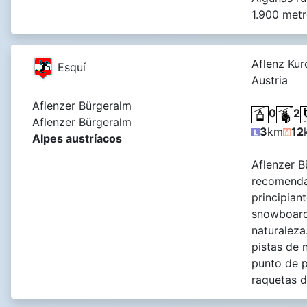
1.900 metr
Aflenz Kur
Esquí
Austria
Aflenzer Bürgeralm
0
2
Aflenzer Bürgeralm
3
km
12
Alpes austríacos
Aflenzer B
recomenda
principian
snowboard
naturaleza.
pistas de 
punto de p
raquetas d