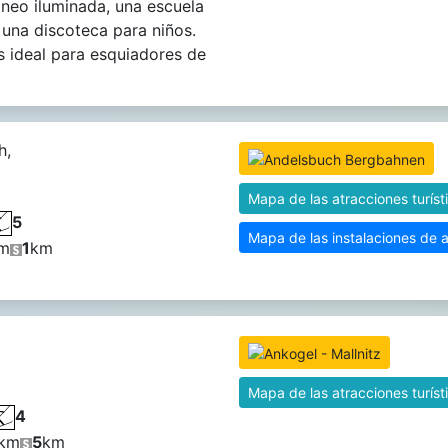
rineo iluminada, una escuela
 una discoteca para niños.
 ideal para esquiadores de
h,
Mapa de las atracciones turíst
5
Mapa de las instalaciones de 
m
1
km
Mapa de las atracciones turíst
4
km
5
km