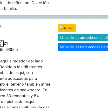
les de dificultad. Diversión
a familia.
,
Mapa de las atracciones turíst
21
Mapa de las instalaciones de 
5
km
0
km
squí alrededor del lago
ebido a los diferentes
istas de esquí, son
ente adecuadas para
Pero el terreno también atrae
ticantes de snowboard. En
ecen 30 remontes y 54
 de pistas de esquí.
tas alcanzan alturas de casi