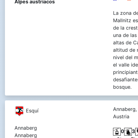
Alpes austríacos
La zona de
Mallnitz e
de la cres
una de las
altas de C
altitud de
nivel del 
el valle id
principian
desafiante
bosque.
Annaberg,
Esquí
Austria
Annaberg
0
3
Annaberg