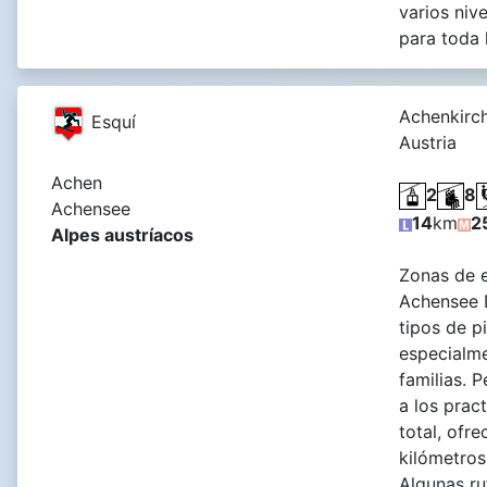
varios nive
para toda l
Achenkirch
Esquí
Austria
Achen
2
8
Achensee
14
km
2
Alpes austríacos
Zonas de e
Achensee D
tipos de p
especialm
familias. 
a los prac
total, ofr
kilómetros
Algunas ru