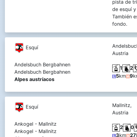
pista de t
de esquí y
También es
fondo.
Andelsbuc
Esquí
Austria
Andelsbuch Bergbahnen
1
2
Andelsbuch Bergbahnen
5
km
9
k
Alpes austríacos
Mallnitz,
Esquí
Austria
Ankogel - Mallnitz
2
0
Ankogel - Mallnitz
3
km
27