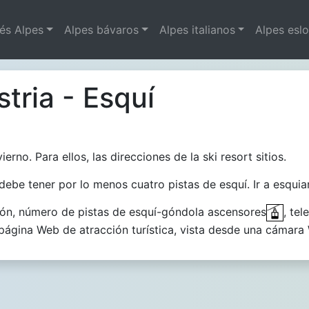
és Alpes
Alpes bávaros
Alpes italianos
Alpes esl
tria - Esquí
erno. Para ellos, las direcciones de la ski resort sitios.
debe tener por lo menos cuatro pistas de esquí. Ir a esquia
ción, número de pistas de esquí-góndola ascensores
, tele
a página Web de atracción turística, vista desde una cámara