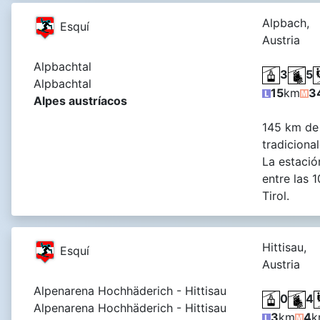
Alpbach,
Esquí
Austria
Alpbachtal
3
5
Alpbachtal
15
km
3
Alpes austríacos
145 km de 
tradiciona
La estació
entre las 
Tirol.
Hittisau,
Esquí
Austria
Alpenarena Hochhäderich - Hittisau
0
4
Alpenarena Hochhäderich - Hittisau
3
km
4
k