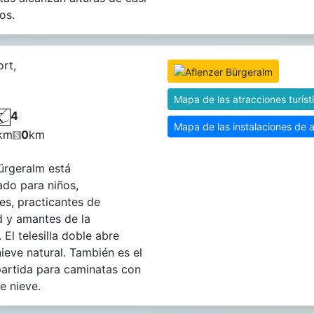
os.
ort,
Mapa de las atracciones turíst
4
Mapa de las instalaciones de 
km
0
km
ürgeralm está
do para niños,
tes, practicantes de
 y amantes de la
 El telesilla doble abre
nieve natural. También es el
artida para caminatas con
e nieve.