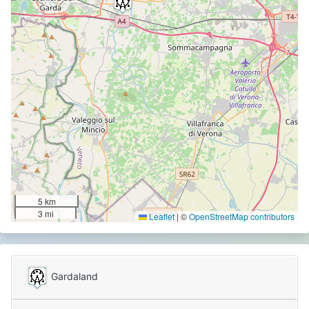
5 km
3 mi
Leaflet
|
©
OpenStreetMap contributors
Gardaland