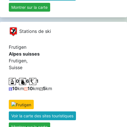
Montrer sur la carte
Stations de ski
Frutigen
Alpes suisses
Frutigen,
Suisse
0
6
1
10
km
10
km
5
km
Voir la carte des sites touristiques
Montrer sur la carte