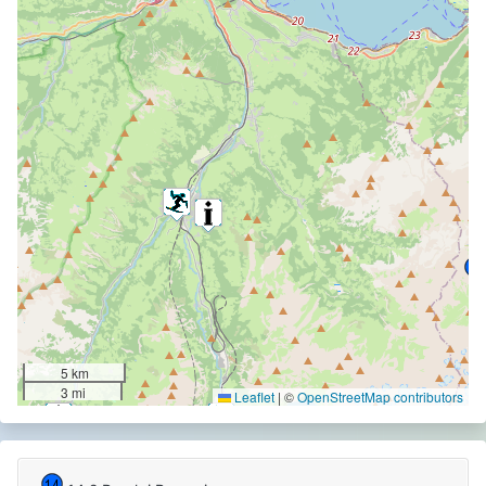
5 km
3 mi
Leaflet
|
©
OpenStreetMap contributors