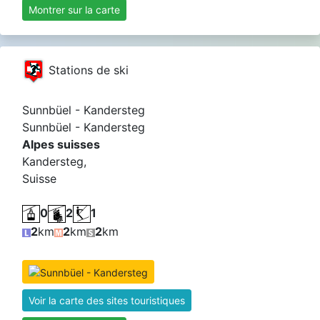
Montrer sur la carte
Stations de ski
Sunnbüel - Kandersteg
Sunnbüel - Kandersteg
Alpes suisses
Kandersteg,
Suisse
0
2
1
2
km
2
km
2
km
Voir la carte des sites touristiques