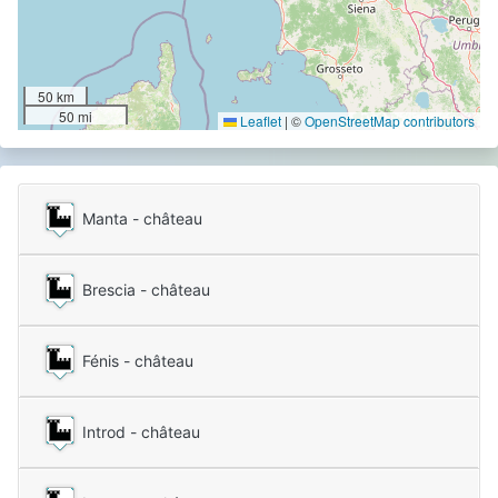
50 km
50 mi
Leaflet
|
©
OpenStreetMap contributors
Manta - château
Brescia - château
Fénis - château
Introd - château