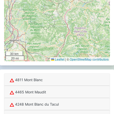
30 km
20 mi
Leaflet
|
©
OpenStreetMap contributors
4811 Mont Blanc
4465 Mont Maudit
4248 Mont Blanc du Tacul