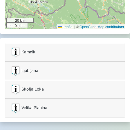
20 km
10 mi
Leaflet
|
©
OpenStreetMap contributors
Kamnik
Ljubljana
Skofja Loka
Velika Planina