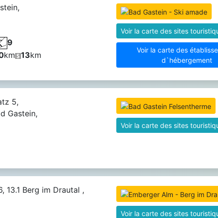
tein,
Voir la carte des sites touristi
9
Voir la carte des établis
0
km
13
km
d`hébergement
tz 5,
d Gastein,
Voir la carte des sites touristi
, 13.1 Berg im Drautal ,
Voir la carte des sites touristi