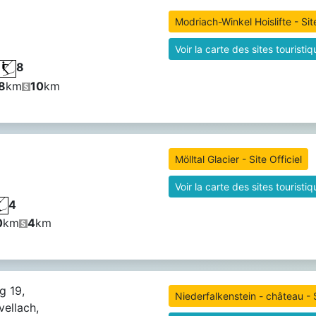
Modriach-Winkel Hoislifte - Site
Voir la carte des sites touristi
8
8
km
10
km
Mölltal Glacier - Site Officiel
Voir la carte des sites touristi
4
0
km
4
km
g 19,
Niederfalkenstein - château - S
ellach,