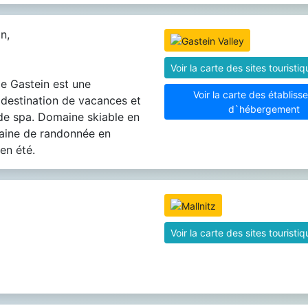
n,
Voir la carte des sites touristi
de Gastein est une
Voir la carte des établis
 destination de vacances et
d`hébergement
de spa. Domaine skiable en
aine de randonnée en
en été.
Voir la carte des sites touristi