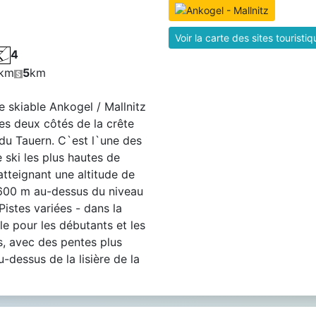
Voir la carte des sites touristi
4
km
5
km
 skiable Ankogel / Mallnitz
des deux côtés de la crête
 du Tauern. C`est l`une des
e ski les plus hautes de
atteignant une altitude de
 600 m au-dessus du niveau
Pistes variées - dans la
le pour les débutants et les
, avec des pentes plus
au-dessus de la lisière de la