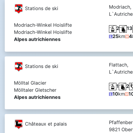
Modriach,
Stations de ski
L`Autriche
Modriach-Winkel Hoislifte
2
13
Modriach-Winkel Hoislifte
25
km
4
Alpes autrichiennes
Flattach,
Stations de ski
L`Autriche
Mölltal Glacier
1
2
Mölltaler Gletscher
10
km
1
Alpes autrichiennes
Pfaffenber
Châteaux et palais
9821 Oberv