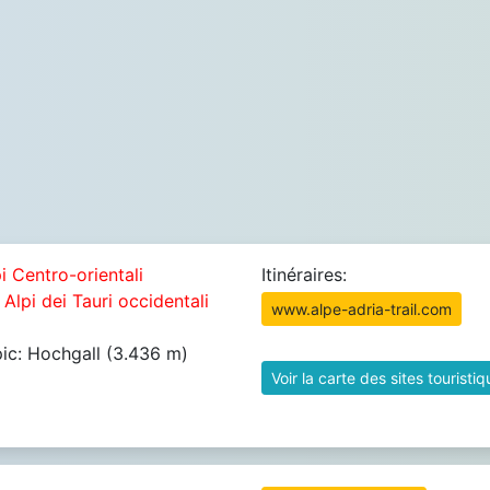
i Centro-orientali
Itinéraires:
 Alpi dei Tauri occidentali
www.alpe-adria-trail.com
pic: Hochgall (3.436 m)
Voir la carte des sites touristi