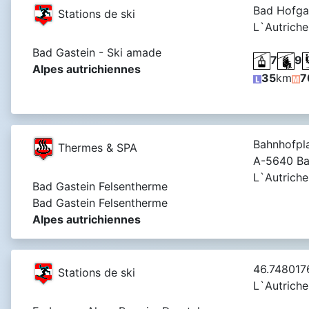
Bad Hofgas
Stations de ski
L`Autriche
Bad Gastein - Ski amade
7
9
Alpes autrichiennes
35
km
7
Bahnhofpla
Thermes & SPA
A-5640 Ba
L`Autriche
Bad Gastein Felsentherme
Bad Gastein Felsentherme
Alpes autrichiennes
46.7480176
Stations de ski
L`Autriche