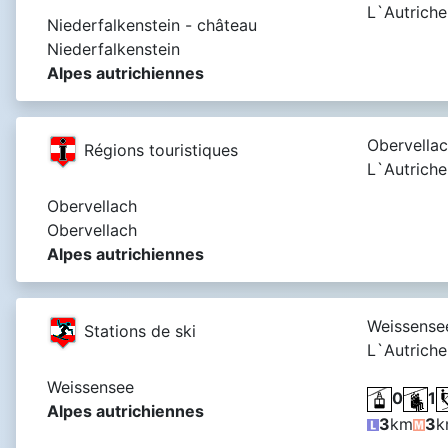
L`Autriche
Niederfalkenstein - château
Niederfalkenstein
Alpes autrichiennes
Obervellac
Régions touristiques
L`Autriche
Obervellach
Obervellach
Alpes autrichiennes
Weissense
Stations de ski
L`Autriche
Weissensee
0
1
Alpes autrichiennes
3
km
3
k