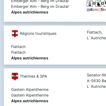
Emberger Alm - Berg im Drautal
0
0
Emberger Alm - Berg im Drautal
4
km
5
k
Alpes autrichiennes
Flattach,
Régions touristiques
L`Autriche
Flattach
Flattach
Alpes autrichiennes
Senator-Wi
Thermes & SPA
A-5630 Ba
L`Autriche
Gastein Alpentherme
Gastein Alpentherme
Alpes autrichiennes