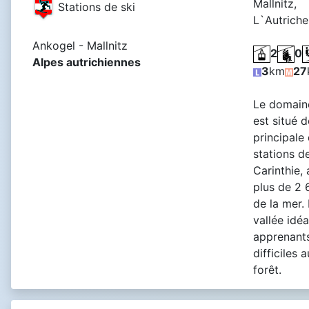
Mallnitz,
Stations de ski
L`Autriche
Ankogel - Mallnitz
2
0
Alpes autrichiennes
3
km
27
Le domaine
est situé 
principale
stations d
Carinthie, 
plus de 2
de la mer. 
vallée idéa
apprenants
difficiles 
forêt.