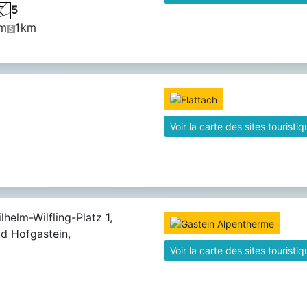
5
m
1
km
Voir la carte des sites touristi
lhelm-Wilfling-Platz 1,
d Hofgastein,
Voir la carte des sites touristi