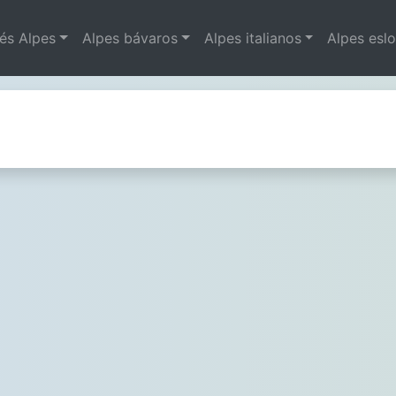
és Alpes
Alpes bávaros
Alpes italianos
Alpes esl