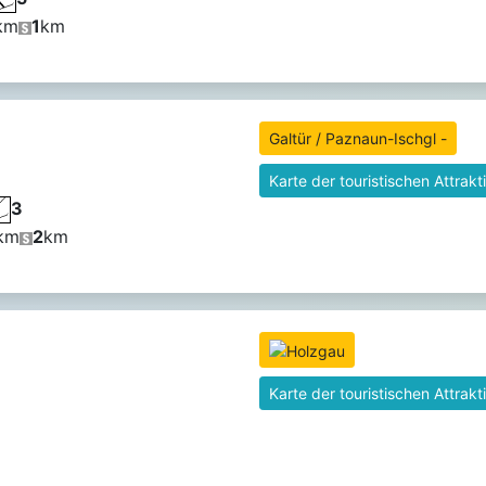
km
1
km
Galtür / Paznaun-Ischgl -
Karte der touristischen Attrakt
3
km
2
km
Karte der touristischen Attrakt