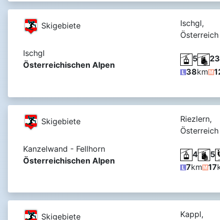
Ischgl,
Skigebiete
Österreich
Ischgl
5
23
Österreichischen Alpen
38
km
1
Riezlern,
Skigebiete
Österreich
Kanzelwand - Fellhorn
4
5
Österreichischen Alpen
7
km
17
Kappl,
Skigebiete