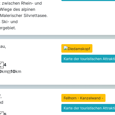
t zwischen Rhein- und
e Wiege des alpinen
 Malerischer Silvrettasee.
s Ski- und
rgebiet.
au,
Karte der touristischen Attrakt
4
0
km
10
km
,
Fellhorn - Kanzelwand -
nd
Karte der touristischen Attrakt
5