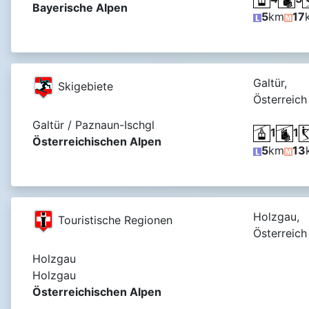
Bayerische Alpen
5
km
17
Galtür,
Skigebiete
Österreich
Galtür / Paznaun-Ischgl
1
1
Österreichischen Alpen
5
km
13
Holzgau,
Touristische Regionen
Österreich
Holzgau
Holzgau
Österreichischen Alpen