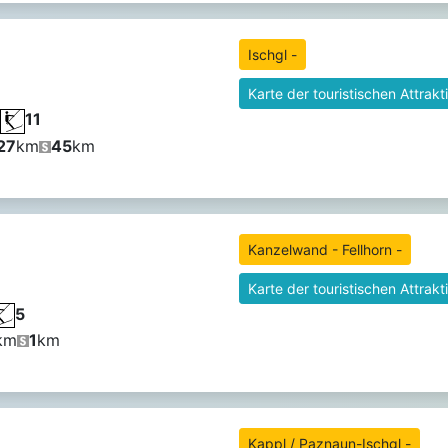
Ischgl -
Karte der touristischen Attrakt
11
27
km
45
km
Kanzelwand - Fellhorn -
Karte der touristischen Attrakt
5
km
1
km
Kappl / Paznaun-Ischgl -