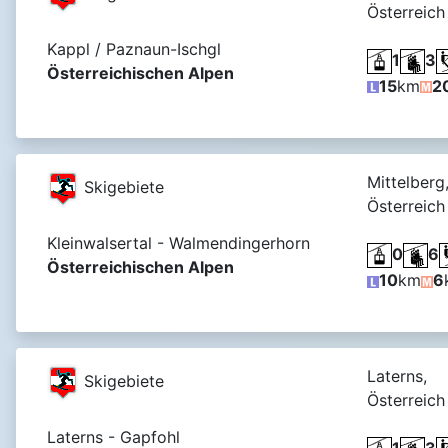
Österreich
Kappl / Paznaun-Ischgl
1
3
Österreichischen Alpen
15
km
2
Mittelberg
Skigebiete
Österreich
Kleinwalsertal - Walmendingerhorn
0
6
Österreichischen Alpen
10
km
6
Laterns,
Skigebiete
Österreich
Laterns - Gapfohl
1
3