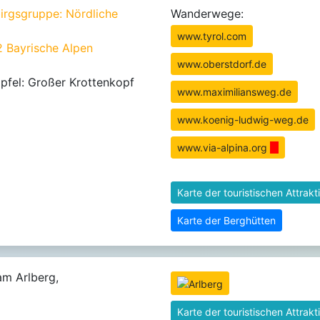
irgsgruppe: Nördliche
Wanderwege:
www.tyrol.com
2 Bayrische Alpen
www.oberstdorf.de
pfel: Großer Krottenkopf
www.maximiliansweg.de
www.koenig-ludwig-weg.de
www.via-alpina.org
Karte der touristischen Attrakt
Karte der Berghütten
am Arlberg,
Karte der touristischen Attrakt