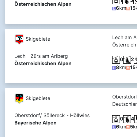
Österreichischen Alpen
6
km
15
Lech am Ar
Skigebiete
Österreich
Lech - Zürs am Arlberg
0
2
Österreichischen Alpen
8
km
15
Oberstdorf
Skigebiete
Deutschla
Oberstdorf/ Söllereck - Höllwies
0
4
Bayerische Alpen
6
km
5
k