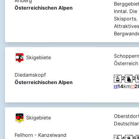
Arlberg
Berggebie
Österreichischen Alpen
Inntal. Di
Skisports.
Attraktive
Bergwande
Schoppern
Skigebiete
Österreich
Diedamskopf
2
2
Österreichischen Alpen
14
km
2
Oberstdorf
Skigebiete
Deutschla
Fellhorn - Kanzelwand
4
5