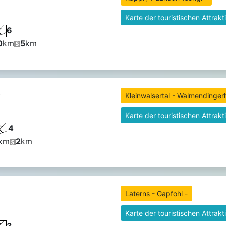
Karte der touristischen Attrakt
6
0
km
5
km
,
Kleinwalsertal - Walmendinger
Karte der touristischen Attrakt
4
km
2
km
Laterns - Gapfohl -
Karte der touristischen Attrakt
3