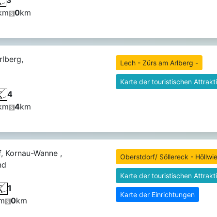
km
0
km
lberg,
Lech - Zürs am Arlberg -
Karte der touristischen Attrakt
4
km
4
km
, Kornau-Wanne ,
Oberstdorf/ Söllereck - Höllwie
nd
Karte der touristischen Attrakt
1
Karte der Einrichtungen
m
0
km