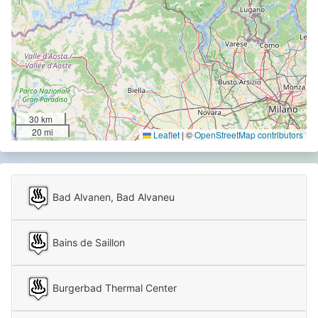
30 km
20 mi
Leaflet
|
©
OpenStreetMap contributors
Bad Alvanen, Bad Alvaneu
Bains de Saillon
Burgerbad Thermal Center