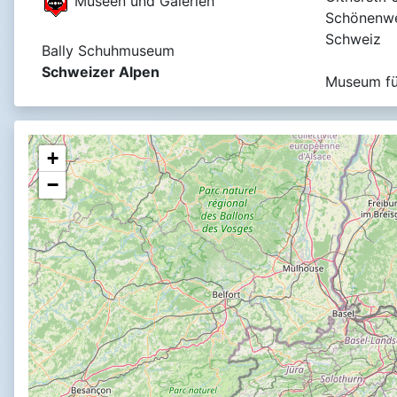
Museen und Galerien
Schönenwe
Schweiz
Bally Schuhmuseum
Schweizer Alpen
Museum fü
+
−