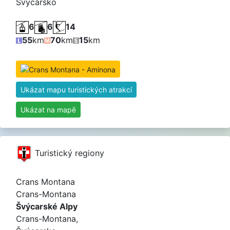
Švýcarsko
6
6
14
55
km
70
km
15
km
Ukázat mapu turistických atrakcí
Ukázat na mapě
Turistický regiony
Crans Montana
Crans-Montana
Švýcarské Alpy
Crans-Montana,