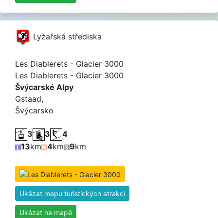
Lyžařská střediska
Les Diablerets - Glacier 3000
Les Diablerets - Glacier 3000
Švýcarské Alpy
Gstaad,
Švýcarsko
3
3
4
13
km
4
km
9
km
Ukázat mapu turistických atrakcí
Ukázat na mapě