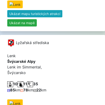
Ukázat mapu turistických atrakcí
Ukázat na mapě
Lyžařská střediska
Lenk
Švýcarské Alpy
Lenk im Simmental,
Švýcarsko
10
11
35
85
km
78
km
22
km