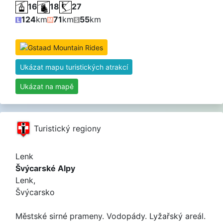
16
18
27
124
km
71
km
55
km
Ukázat mapu turistických atrakcí
Ukázat na mapě
Turistický regiony
Lenk
Švýcarské Alpy
Lenk,
Švýcarsko
Městské sirné prameny. Vodopády. Lyžařský areál.