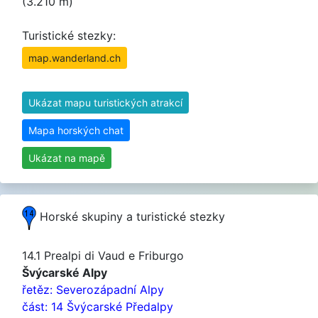
(3.210 m)
Turistické stezky:
map.wanderland.ch
Ukázat mapu turistických atrakcí
Mapa horských chat
Ukázat na mapě
Horské skupiny a turistické stezky
14.1 Prealpi di Vaud e Friburgo
Švýcarské Alpy
řetěz: Severozápadní Alpy
část: 14 Švýcarské Předalpy