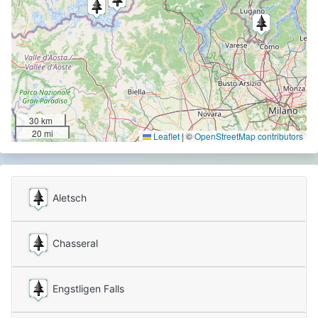
30 km
20 mi
Leaflet
|
©
OpenStreetMap contributors
Aletsch
Chasseral
Engstligen Falls