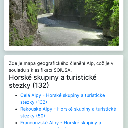
Zde je mapa geografického členění Alp, což je v
souladu s klasifikací SOIUSA.
Horské skupiny a turistické
stezky (132)
Celá Alpy - Horské skupiny a turistické
stezky
(132)
Rakouské Alpy - Horské skupiny a turistické
stezky
(50)
Francouzské Alpy - Horské skupiny a