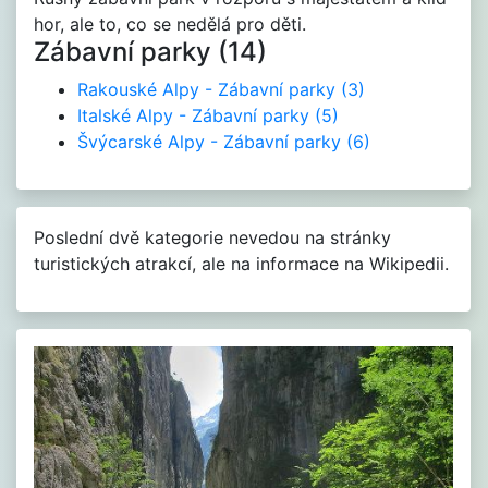
hor, ale to, co se nedělá pro děti.
Zábavní parky (14)
Rakouské Alpy - Zábavní parky
(3)
Italské Alpy - Zábavní parky
(5)
Švýcarské Alpy - Zábavní parky
(6)
Poslední dvě kategorie nevedou na stránky
turistických atrakcí, ale na informace na Wikipedii.