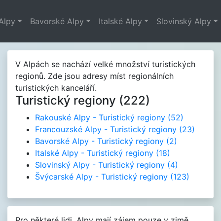
Alpy
Bavorské Alpy
Italské Alpy
Slovinský Alpy
V Alpách se nachází velké množství turistických
regionů. Zde jsou adresy míst regionálních
turistických kanceláří.
Turistický regiony (222)
Rakouské Alpy - Turistický regiony
(52)
Francouzské Alpy - Turistický regiony
(23)
Bavorské Alpy - Turistický regiony
(2)
Italské Alpy - Turistický regiony
(18)
Slovinský Alpy - Turistický regiony
(4)
Švýcarské Alpy - Turistický regiony
(123)
Pro některé lidi, Alpy mají zájem pouze v zimě.