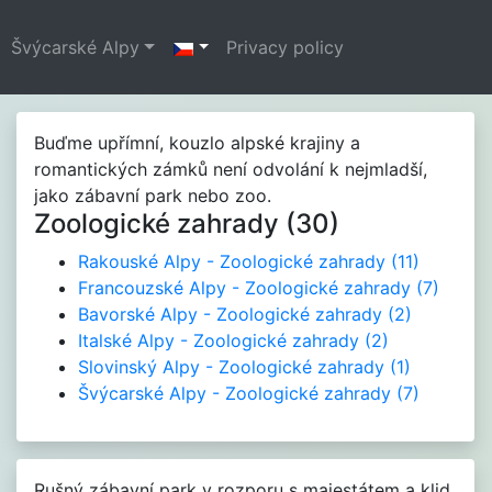
Švýcarské Alpy
Privacy policy
Buďme upřímní, kouzlo alpské krajiny a
romantických zámků není odvolání k nejmladší,
jako zábavní park nebo zoo.
Zoologické zahrady (30)
Rakouské Alpy - Zoologické zahrady
(11)
Francouzské Alpy - Zoologické zahrady
(7)
Bavorské Alpy - Zoologické zahrady
(2)
Italské Alpy - Zoologické zahrady
(2)
Slovinský Alpy - Zoologické zahrady
(1)
Švýcarské Alpy - Zoologické zahrady
(7)
Rušný zábavní park v rozporu s majestátem a klid