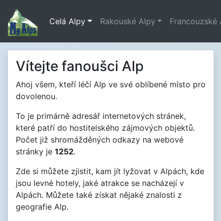
Celá Alpy
Rakouské Alpy
Francouzské 
Vítejte fanoušci Alp
Ahoj všem, kteří léčí Alp ve své oblíbené místo pro
dovolenou.
To je primárně adresář internetových stránek,
které patří do hostitelského zájmových objektů.
Počet již shromážděných odkazy na webové
stránky je
1252
.
Zde si můžete zjistit, kam jít lyžovat v Alpách, kde
jsou levné hotely, jaké atrakce se nacházejí v
Alpách. Můžete také získat nějaké znalosti z
geografie Alp.