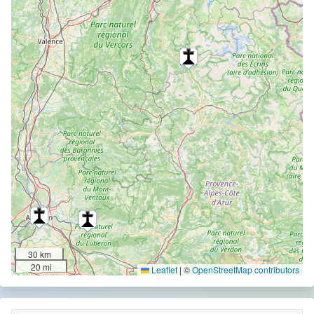
30 km
20 mi
Leaflet
|
©
OpenStreetMap contributors