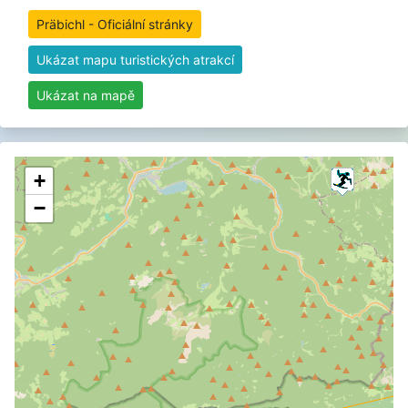
Präbichl - Oficiální stránky
Ukázat mapu turistických atrakcí
Ukázat na mapě
+
−