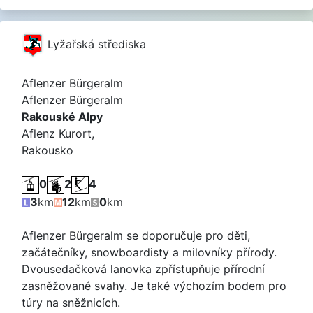
Lyžařská střediska
Aflenzer Bürgeralm
Aflenzer Bürgeralm
Rakouské Alpy
Aflenz Kurort,
Rakousko
0
2
4
3
km
12
km
0
km
Aflenzer Bürgeralm se doporučuje pro děti,
začátečníky, snowboardisty a milovníky přírody.
Dvousedačková lanovka zpřístupňuje přírodní
zasněžované svahy. Je také výchozím bodem pro
túry na sněžnicích.