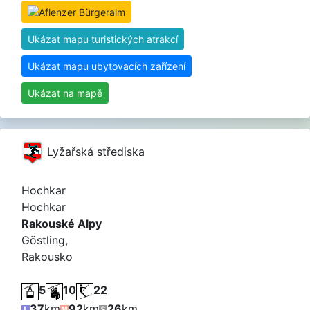
Ukázat mapu turistických atrakcí
Ukázat mapu ubytovacích zařízení
Ukázat na mapě
Lyžařská střediska
Hochkar
Hochkar
Rakouské Alpy
Göstling,
Rakousko
5
10
22
37
km
92
km
26
km