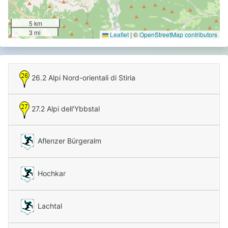
5 km
3 mi
Leaflet
|
©
OpenStreetMap contributors
26.2 Alpi Nord-orientali di Stiria
27.2 Alpi dell'Ybbstal
Aflenzer Bürgeralm
Hochkar
Lachtal