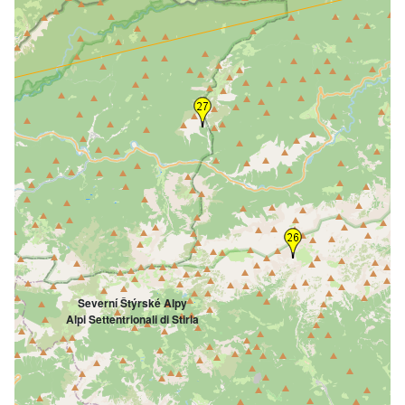
Severní Štýrské Alpy
Alpi Settentrionali di Stiria