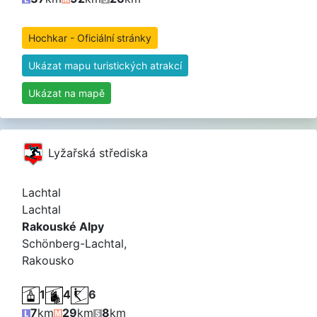
Hochkar - Oficiální stránky
Ukázat mapu turistických atrakcí
Ukázat na mapě
Lyžařská střediska
Lachtal
Lachtal
Rakouské Alpy
Schönberg-Lachtal,
Rakousko
1
4
6
7
km
29
km
8
km