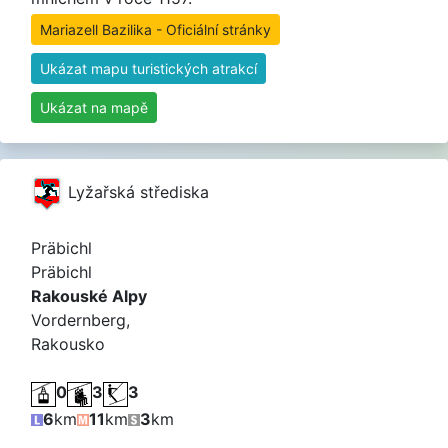
Mariazell Bazilika - Oficiální stránky
Ukázat mapu turistických atrakcí
Ukázat na mapě
Lyžařská střediska
Präbichl
Präbichl
Rakouské Alpy
Vordernberg,
Rakousko
0
3
3
6
km
11
km
3
km