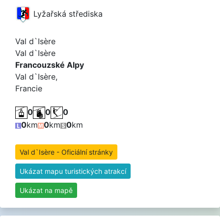
Lyžařská střediska
Val d`Isère
Val d`Isère
Francouzské Alpy
Val d`Isère,
Francie
0
0
0
0
km
0
km
0
km
Val d`Isère - Oficiální stránky
Ukázat mapu turistických atrakcí
Ukázat na mapě
Grajské Alpy
Alpi Graie