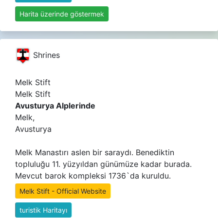
Harita üzerinde göstermek
Shrines
Melk Stift
Melk Stift
Avusturya Alplerinde
Melk,
Avusturya
Melk Manastırı aslen bir saraydı. Benediktin
topluluğu 11. yüzyıldan günümüze kadar burada.
Mevcut barok kompleksi 1736`da kuruldu.
Melk Stift - Official Website
turistik Haritayı