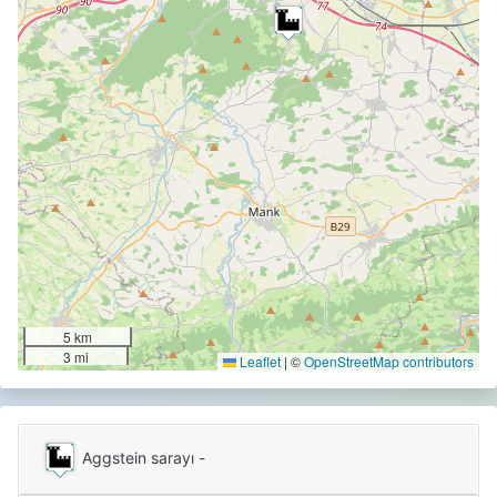
5 km
3 mi
Leaflet
|
©
OpenStreetMap contributors
Aggstein sarayı -