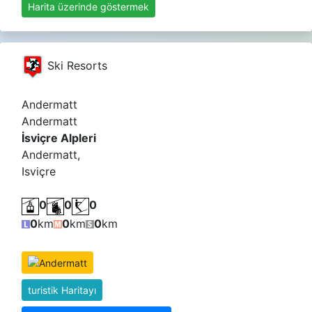
Harita üzerinde göstermek
Ski Resorts
Andermatt
Andermatt
İsviçre Alpleri
Andermatt,
Isviçre
0
0
0
0
km
0
km
0
km
turistik Haritayı