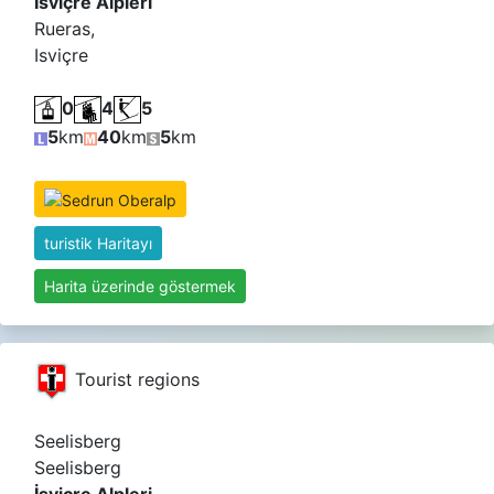
İsviçre Alpleri
Rueras,
Isviçre
0
4
5
5
km
40
km
5
km
turistik Haritayı
Harita üzerinde göstermek
Tourist regions
Seelisberg
Seelisberg
İsviçre Alpleri