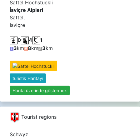
Sattel Hochstuckli
İsviçre Alpleri
Sattel,
Isviçre
0
4
1
3
km
8
km
3
km
turistik Haritayı
Harita üzerinde göstermek
Tourist regions
Schwyz