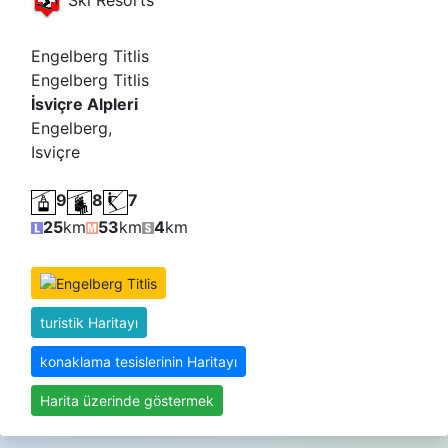
Ski Resorts
Engelberg Titlis
Engelberg Titlis
İsviçre Alpleri
Engelberg,
Isviçre
9
8
7
25
km
53
km
4
km
turistik Haritayı
konaklama tesislerinin Haritayı
Harita üzerinde göstermek