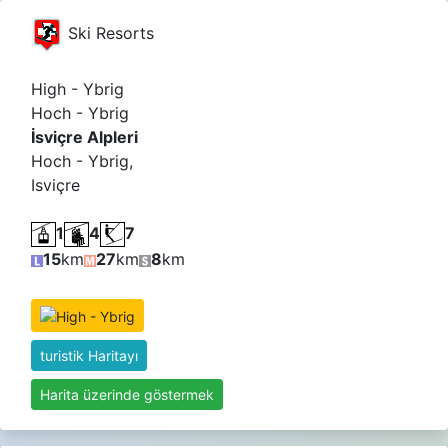
Ski Resorts
High - Ybrig
Hoch - Ybrig
İsviçre Alpleri
Hoch - Ybrig,
Isviçre
1
4
7
15
km
27
km
8
km
turistik Haritayı
Harita üzerinde göstermek