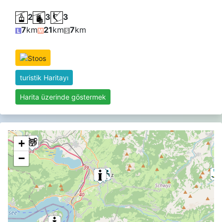
2
3
3
7
km
21
km
7
km
turistik Haritayı
Harita üzerinde göstermek
+
−