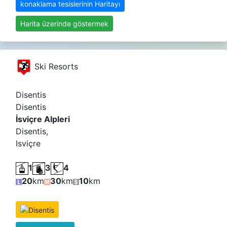
konaklama tesislerinin Haritayı
Harita üzerinde göstermek
Ski Resorts
Disentis
Disentis
İsviçre Alpleri
Disentis,
Isviçre
1
3
4
20
km
30
km
10
km