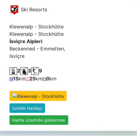
Ski Resorts
Klewenalp - Stockhütte
Klewenalp - Stockhütte
İsviçre Alpleri
Beckenried - Emmetten,
Isviçre
2
3
9
15
km
25
km
0
km
turistik Haritayı
Harita üzerinde göstermek