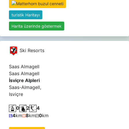
turistik Haritayı
Harita üzerinde göstermek
Ski Resorts
Saas Almagell
Saas Almagell
İsviçre Alpleri
Saas-Almagell,
Isviçre
0
2
4
4
km
8
km
0
km