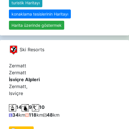
turistik Haritayı
konaklama tesislerinin Haritayı
Harita üzerinde göstermek
Ski Resorts
Zermatt
Zermatt
İsviçre Alpleri
Zermatt,
Isviçre
14
9
10
34
km
118
km
48
km