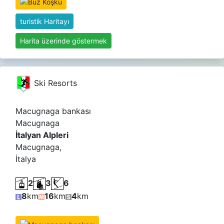
turistik Haritayı
Harita üzerinde göstermek
Ski Resorts
Macugnaga bankası
Macugnaga
İtalyan Alpleri
Macugnaga,
İtalya
2
3
6
8
km
16
km
4
km