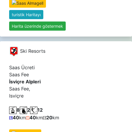
turistik Haritayı
Harita üzerinde göstermek
Ski Resorts
Saas Ücreti
Saas Fee
İsviçre Alpleri
Saas Fee,
Isviçre
8
2
12
40
km
40
km
20
km