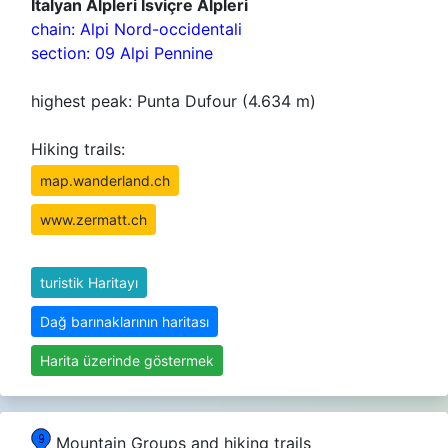
İtalyan Alpleri İsviçre Alpleri
chain: Alpi Nord-occidentali
section: 09 Alpi Pennine
highest peak: Punta Dufour (4.634 m)
Hiking trails:
map.wanderland.ch
www.zermatt.ch
turistik Haritayı
Dağ barınaklarının haritası
Harita üzerinde göstermek
Mountain Groups and hiking trails