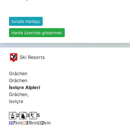
turistik Haritayı
Harita üzerinde göstermek
Ski Resorts
Grächen
Grächen
İsviçre Alpleri
Grächen,
Isviçre
2
3
5
7
km
31
km
2
km