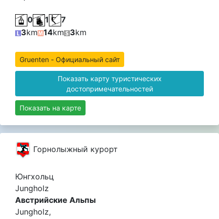
0
1
7
3
km
14
km
3
km
Gruenten - Официальный сайт
Показать карту туристических
достопримечательностей
Показать на карте
Горнолыжный курорт
Юнгхольц
Jungholz
Австрийские Альпы
Jungholz,