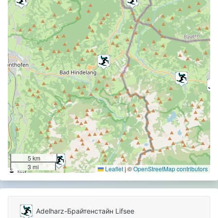
5 km
3 mi
Leaflet
|
©
OpenStreetMap contributors
Adelharz-Брайтенстайн Lifsee