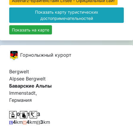
Adelharz-Брайтенстайн Lifsee - Официальный сайт
Показать карту туристических
достопримечательностей
Показать на карте
Горнолыжный курорт
Bergwelt
Alpsee Bergwelt
Баварские Альпы
Immenstadt,
Германия
0
1
3
4
km
4
km
3
km