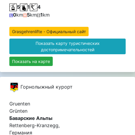
5
1
4
0
km
5
km
1
km
Grasgehrenlifte - Официальный сайт
Показать карту туристических
достопримечательностей
Показать на карте
Горнолыжный курорт
Gruenten
Grünten
Баварские Альпы
Rettenberg-Kranzegg,
Германия