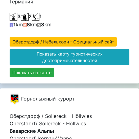
Германия
3
2
1
1
km
8
km
3
km
Оберстдорф / Небельхорн - Официальный сайт
Показать карту туристических
достопримечательностей
Показать на карте
Горнолыжный курорт
Оберстдорф / Söllereck - Höllwies
Oberstdorf/ Söllereck - Höllwies
Баварские Альпы
Oberstdorf, Kornau-Wanne ,