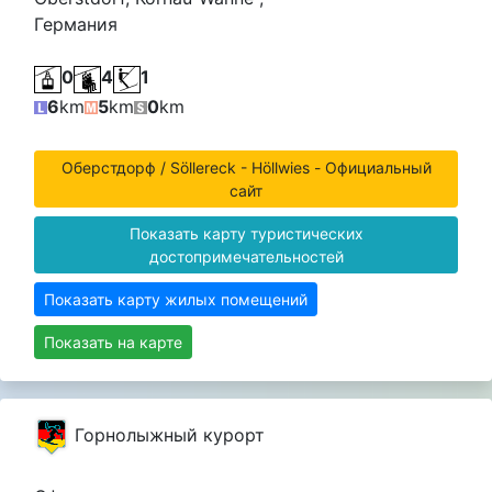
Германия
0
4
1
6
km
5
km
0
km
Оберстдорф / Söllereck - Höllwies - Официальный
сайт
Показать карту туристических
достопримечательностей
Показать карту жилых помещений
Показать на карте
Горнолыжный курорт