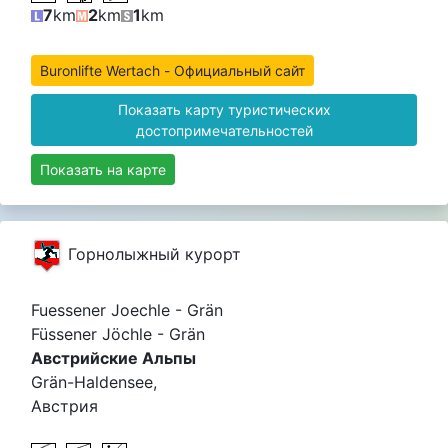
7
km
2
km
1
km
Buronlifte Wertach - Официальный сайт
Показать карту туристических
достопримечательностей
Показать на карте
Горнолыжный курорт
Fuessener Joechle - Grän
Füssener Jöchle - Grän
Австрийские Альпы
Grän-Haldensee,
Австрия