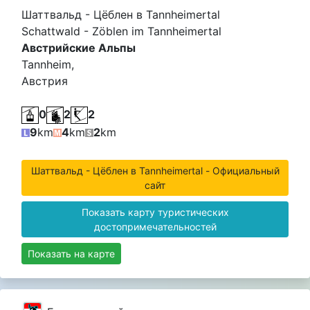
Шаттвальд - Цёблен в Tannheimertal
Schattwald - Zöblen im Tannheimertal
Австрийские Альпы
Tannheim,
Австрия
0
2
2
9
km
4
km
2
km
Шаттвальд - Цёблен в Tannheimertal - Официальный
сайт
Показать карту туристических
достопримечательностей
Показать на карте