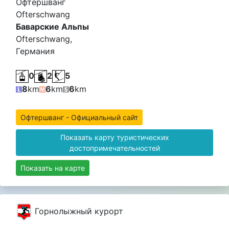
Офтершванг
Ofterschwang
Баварские Альпы
Ofterschwang,
Германия
0
2
5
8
km
6
km
6
km
Офтершванг - Официальный сайт
Показать карту туристических
достопримечательностей
Показать на карте
Горнолыжный курорт