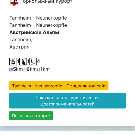
Горнолыжный курорт
Tannheim - Neunerköpfle
Tannheim - Neunerköpfle
Австрийские Альпы
Tannheim,
Австрия
1
1
4
5
km
6
km
1
km
Tannheim - Neunerköpfle - Официальный сайт
Показать карту туристических
достопримечательностей
Показать на карте