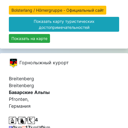
Bolsterlang / Hörnergruppe - Официальный сайт
Показать карту туристических
достопримечательностей
Показать на карте
Горнолыжный курорт
Breitenberg
Breitenberg
Баварские Альпы
Pfronten,
Германия
1
1
4
0
km
17
km
0
km