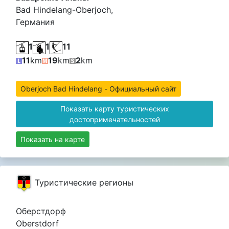
Bad Hindelang-Oberjoch,
Германия
1
1
11
11
km
19
km
2
km
Oberjoch Bad Hindelang - Официальный сайт
Показать карту туристических
достопримечательностей
Показать на карте
Туристические регионы
Оберстдорф
Oberstdorf