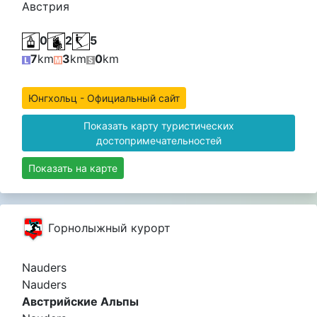
Австрия
0
2
5
7
km
3
km
0
km
Юнгхольц - Официальный сайт
Показать карту туристических
достопримечательностей
Показать на карте
Горнолыжный курорт
Nauders
Nauders
Австрийские Альпы