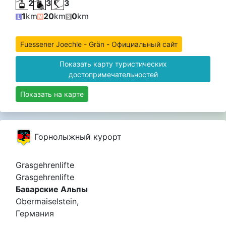
2
3
3
1
km
20
km
0
km
Fuessener Joechle - Grän - Официальный сайт
Показать карту туристических
достопримечательностей
Показать на карте
Горнолыжный курорт
Grasgehrenlifte
Grasgehrenlifte
Баварские Альпы
Obermaiselstein,
Германия