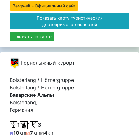
Bergwelt - Официальный сайт
Показать карту туристических
достопримечательностей
Показать на карте
Горнолыжный курорт
Bolsterlang / Hörnergruppe
Bolsterlang / Hörnergruppe
Баварские Альпы
Bolsterlang,
Германия
1
1
3
10
km
7
km
4
km