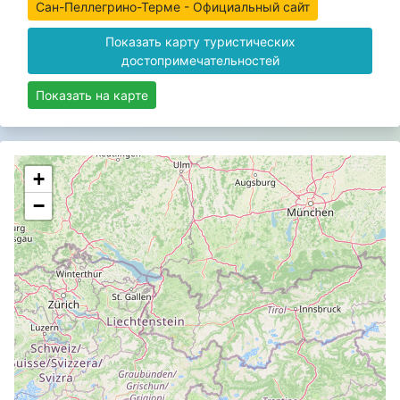
Сан-Пеллегрино-Терме - Официальный сайт
Показать карту туристических
достопримечательностей
Показать на карте
+
−