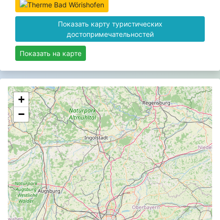
Показать карту туристических
достопримечательностей
Показать на карте
+
−