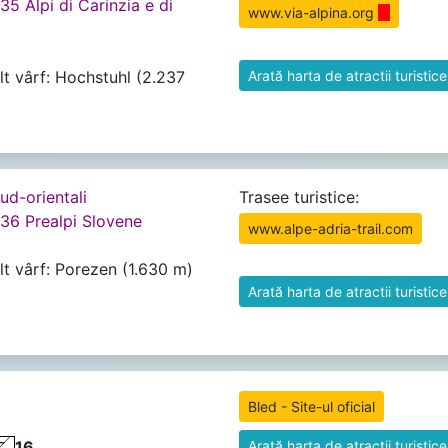
35 Alpi di Carinzia e di
www.via-alpina.org
alt vârf: Hochstuhl (2.237
Arată harta de atractii turistice
Sud-orientali
Trasee turistice:
 36 Prealpi Slovene
www.alpe-adria-trail.com
alt vârf: Porezen (1.630 m)
Arată harta de atractii turistice
Bled - Site-ul oficial
16
Arată harta de atractii turistice