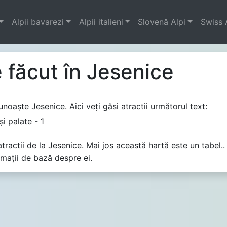
Alpii bavarezi
Alpii italieni
Slovenă Alpi
Swiss 
 făcut în Jesenice
cunoaşte Jesenice. Aici veţi găsi atractii următorul text:
şi palate - 1
ractii de la Jesenice. Mai jos această hartă este un tabel.. 
rmaţii de bază despre ei.