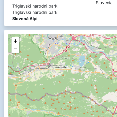
Slovenia
Triglavski narodni park
Triglavski narodni park
Slovenă Alpi
+
−