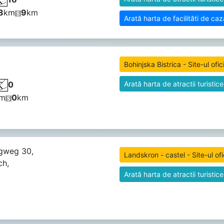
8
km
9
km
Arată harta de facilităti de ca
Bohinjska Bistrica - Site-ul ofic
0
Arată harta de atractii turistice
m
0
km
gweg 30,
Landskron - castel - Site-ul ofi
ch,
Arată harta de atractii turistice