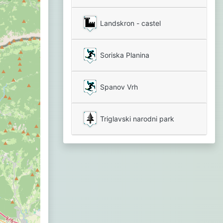
Landskron - castel
Soriska Planina
Spanov Vrh
Triglavski narodni park