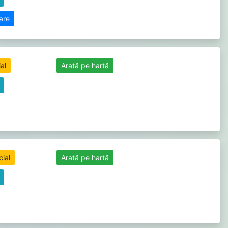
zare
ial
Arată pe hartă
cial
Arată pe hartă