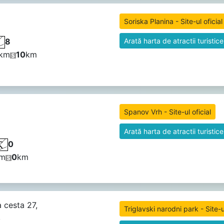
Soriska Planina - Site-ul oficial
8
Arată harta de atractii turistice
km
10
km
Spanov Vrh - Site-ul oficial
Arată harta de atractii turistice
0
m
0
km
a cesta 27,
Triglavski narodni park - Site-ul
,