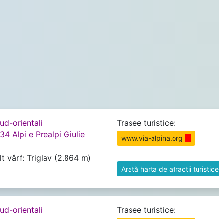
Sud-orientali
Trasee turistice:
34 Alpi e Prealpi Giulie
www.via-alpina.org
lt vârf: Triglav (2.864 m)
Arată harta de atractii turistice
Sud-orientali
Trasee turistice: