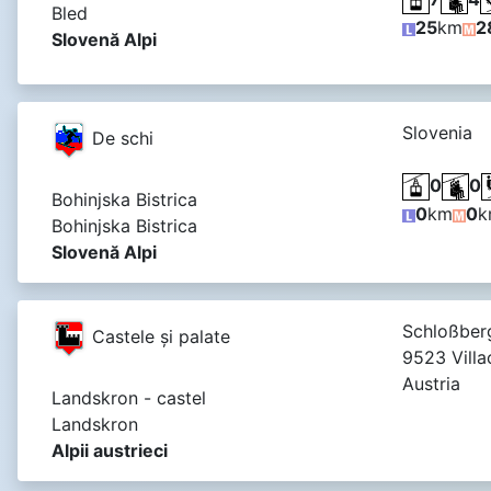
Bled
25
km
2
Slovenă Alpi
Slovenia
De schi
0
0
Bohinjska Bistrica
0
km
0
k
Bohinjska Bistrica
Slovenă Alpi
Schloßber
Castele şi palate
9523 Villa
Austria
Landskron - castel
Landskron
Alpii austrieci