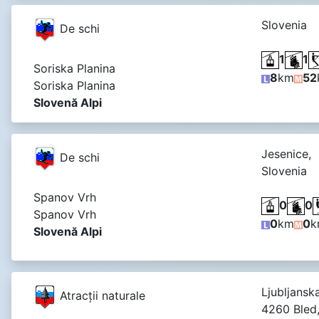
Slovenia
De schi
1
1
Soriska Planina
8
km
52
Soriska Planina
Slovenă Alpi
Jesenice,
De schi
Slovenia
Spanov Vrh
0
0
Spanov Vrh
0
km
0
k
Slovenă Alpi
Ljubljansk
Atracţii naturale
4260 Bled