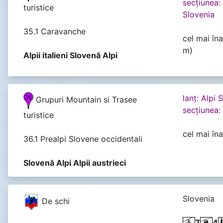
secţiunea: 
turistice
Slovenia
35.1 Caravanche
cel mai în
m)
Alpii italieni Slovenă Alpi
lanţ: Alpi 
Grupuri Mountain si Trasee
secţiunea:
turistice
cel mai în
36.1 Prealpi Slovene occidentali
Slovenă Alpi Alpii austrieci
Slovenia
De schi
7
4