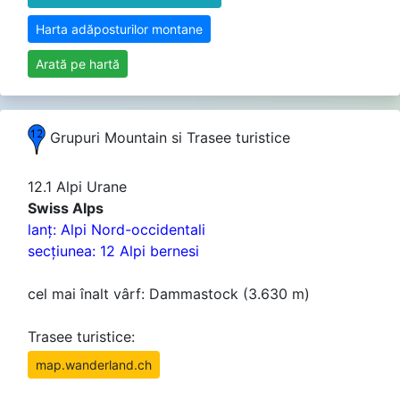
Harta adăposturilor montane
Arată pe hartă
Grupuri Mountain si Trasee turistice
12.1 Alpi Urane
Swiss Alps
lanţ: Alpi Nord-occidentali
secţiunea: 12 Alpi bernesi
cel mai înalt vârf: Dammastock (3.630 m)
Trasee turistice:
map.wanderland.ch