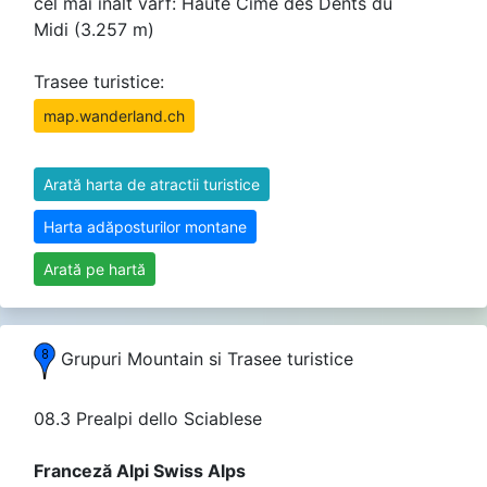
cel mai înalt vârf: Haute Cime des Dents du
Midi (3.257 m)
Trasee turistice:
map.wanderland.ch
Arată harta de atractii turistice
Harta adăposturilor montane
Arată pe hartă
Grupuri Mountain si Trasee turistice
08.3 Prealpi dello Sciablese
Franceză Alpi Swiss Alps