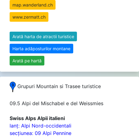
map.wanderland.ch
www.zermatt.ch
Arată harta de atractii turistice
Harta adăposturilor montane
Arată pe hartă
Grupuri Mountain si Trasee turistice
09.5 Alpi del Mischabel e del Weissmies
Swiss Alps Alpii italieni
lanţ: Alpi Nord-occidentali
secţiunea: 09 Alpi Pennine