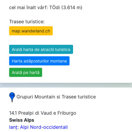
cel mai înalt vârf: TÖdi (3.614 m)
Trasee turistice:
map.wanderland.ch
Arată harta de atractii turistice
Harta adăposturilor montane
Arată pe hartă
Grupuri Mountain si Trasee turistice
14.1 Prealpi di Vaud e Friburgo
Swiss Alps
lanţ: Alpi Nord-occidentali