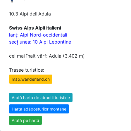
10.3 Alpi dell'Adula
Swiss Alps Alpii italieni
lanţ: Alpi Nord-occidentali
secţiunea: 10 Alpi Lepontine
cel mai înalt vârf: Adula (3.402 m)
Trasee turistice:
map.wanderland.ch
Arată harta de atractii turistice
Harta adăposturilor montane
Arată pe hartă