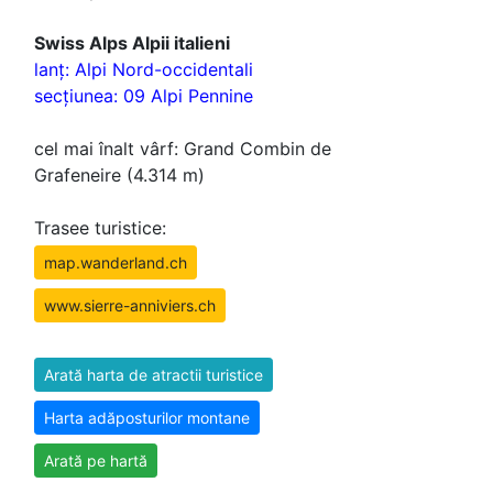
Swiss Alps Alpii italieni
lanţ: Alpi Nord-occidentali
secţiunea: 09 Alpi Pennine
cel mai înalt vârf: Grand Combin de
Grafeneire (4.314 m)
Trasee turistice:
map.wanderland.ch
www.sierre-anniviers.ch
Arată harta de atractii turistice
Harta adăposturilor montane
Arată pe hartă