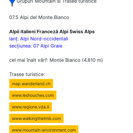
Grupuri Mountain si Trasee turistice
07.5 Alpi del Monte Bianco
Alpii italieni Franceză Alpi Swiss Alps
lanţ: Alpi Nord-occidentali
secţiunea: 07 Alpi Graie
cel mai înalt vârf: Monte Bianco (4.810 m)
Trasee turistice:
map.wanderland.ch
www.leshouches.com
www.regione.vda.it
www.walkingthetmb.com
www.mountain-environment.com