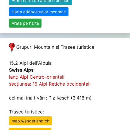
Arată harta de atractii turistice
Harta adăposturilor montane
Arată pe hartă
Grupuri Mountain si Trasee turistice
15.2 Alpi dell'Albula
Swiss Alps
lanţ: Alpi Centro-orientali
secţiunea: 15 Alpi Retiche occidentali
cel mai înalt vârf: Piz Kesch (3.418 m)
Trasee turistice:
map.wanderland.ch