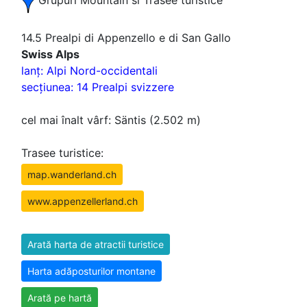
Grupuri Mountain si Trasee turistice
14.5 Prealpi di Appenzello e di San Gallo
Swiss Alps
lanţ: Alpi Nord-occidentali
secţiunea: 14 Prealpi svizzere
cel mai înalt vârf: Säntis (2.502 m)
Trasee turistice:
map.wanderland.ch
www.appenzellerland.ch
Arată harta de atractii turistice
Harta adăposturilor montane
Arată pe hartă