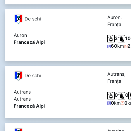
Auron,
De schi
Franţa
Auron
3
10
Franceză Alpi
60
km
2
Autrans,
De schi
Franţa
Autrans
0
0
Autrans
0
km
0
k
Franceză Alpi
Avoriaz ,