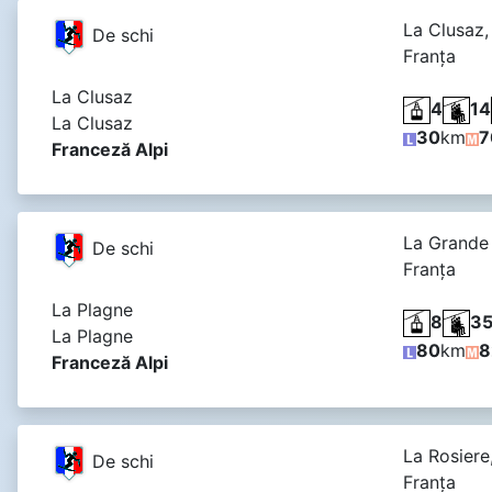
La Clusaz,
De schi
Franţa
La Clusaz
4
14
La Clusaz
30
km
7
Franceză Alpi
La Grande
De schi
Franţa
La Plagne
8
3
La Plagne
80
km
8
Franceză Alpi
La Rosiere
De schi
Franţa