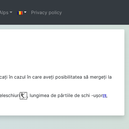
Alps
Privacy policy
aţi în cazul în care aveţi posibilitatea să mergeţi la
teleschiuri
, lungimea de pârtiile de schi -uşor
,