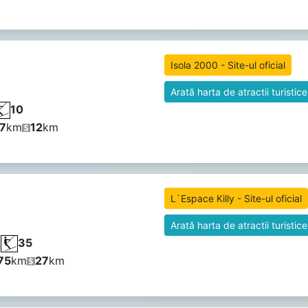
Isola 2000 - Site-ul oficial
Arată harta de atractii turistice
10
7
km
12
km
L`Espace Killy - Site-ul oficial
Arată harta de atractii turistice
2
35
75
km
27
km