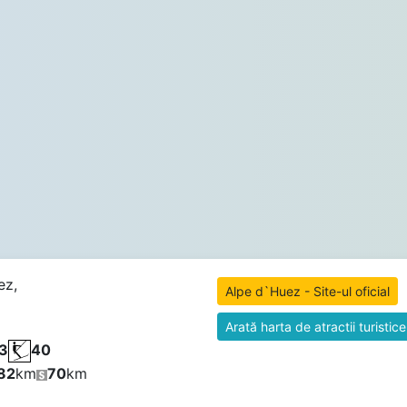
ez,
Alpe d`Huez - Site-ul oficial
Arată harta de atractii turistice
3
40
82
km
70
km