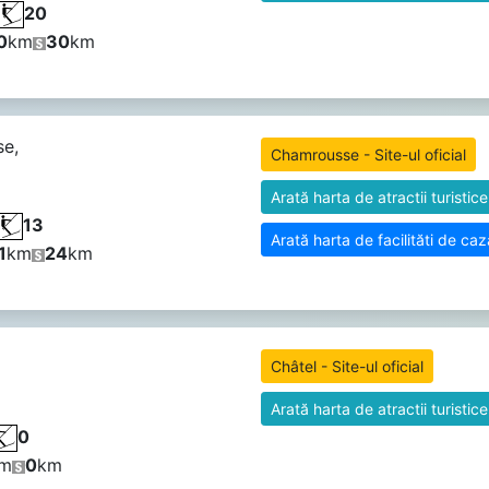
20
0
km
30
km
e,
Chamrousse - Site-ul oficial
Arată harta de atractii turistice
13
Arată harta de facilităti de ca
1
km
24
km
Châtel - Site-ul oficial
Arată harta de atractii turistice
0
m
0
km