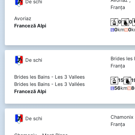
De schi
Franţa
Avoriaz
0
0
Franceză Alpi
0
km
0
k
Brides les 
De schi
Franţa
Brides les Bains - Les 3 Vallees
15
1
Brides les Bains - Les 3 Vallées
56
km
8
Franceză Alpi
Chamonix 
De schi
Franţa