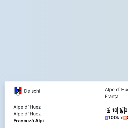
Alpe d`Hu
De schi
Franţa
Alpe d`Huez
10
2
Alpe d`Huez
100
km
Franceză Alpi