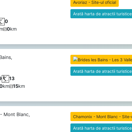
Avoriaz - Site-ul oficial
Arată harta de atractii turistice
0
m
0
km
Bains,
Arată harta de atractii turistice
9
13
0
km
15
km
- Mont Blanc,
Chamonix - Mont Blanc - Site-ul
Arată harta de atractii turistice