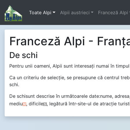
Toate Alpi
Alpii austrieci
Franceză Alpi
Franceză Alpi - Franţ
De schi
Pentru unii oameni, Alpii sunt interesaţi numai în timpul 
Ca un criteriu de selecţie, se presupune că centrul trebu
schi.
De schisunt descrise în următoarele date:nume, adresa, 
mediu
, dificile
, legătură într-site-ul de atracţie tur