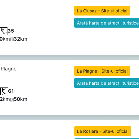
La Clusaz - Site-ul oficial
Arată harta de atractii turistice
35
0
km
32
km
 Plagne,
La Plagne - Site-ul oficial
Arată harta de atractii turistice
5
61
2
km
50
km
,
La Rosiere - Site-ul oficial