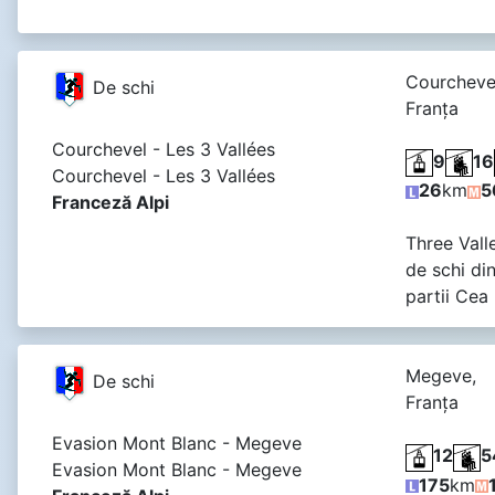
Courcheve
De schi
Franţa
Courchevel - Les 3 Vallées
9
16
Courchevel - Les 3 Vallées
26
km
5
Franceză Alpi
Three Vall
de schi di
partii Cea
Megeve,
De schi
Franţa
Evasion Mont Blanc - Megeve
12
5
Evasion Mont Blanc - Megeve
175
km