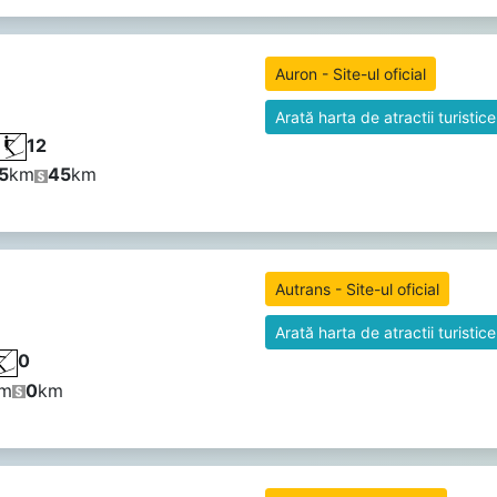
Auron - Site-ul oficial
Arată harta de atractii turistice
12
5
km
45
km
Autrans - Site-ul oficial
Arată harta de atractii turistice
0
m
0
km