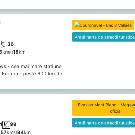
l,
Arată harta de atractii turistice
36
6
km
18
km
eys - cea mai mare statiune
n Europa - peste 600 km de
Evasion Mont Blanc - Megeve
oficial
Arată harta de atractii turistice
4
99
157
km
84
km