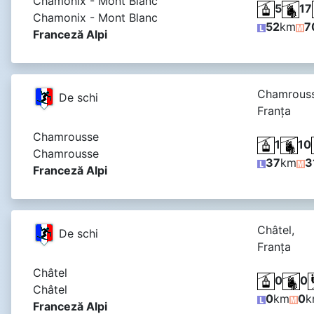
Chamonix - Mont Blanc
5
17
Chamonix - Mont Blanc
52
km
7
Franceză Alpi
Chamrouss
De schi
Franţa
Chamrousse
1
10
Chamrousse
37
km
3
Franceză Alpi
Châtel,
De schi
Franţa
Châtel
0
0
Châtel
0
km
0
k
Franceză Alpi