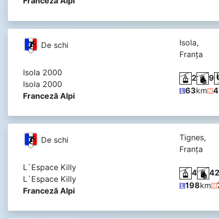
Franceză Alpi
Isola,
De schi
Franţa
Isola 2000
2
9
Isola 2000
63
km
4
Franceză Alpi
Tignes,
De schi
Franţa
L`Espace Killy
4
4
L`Espace Killy
198
km
Franceză Alpi