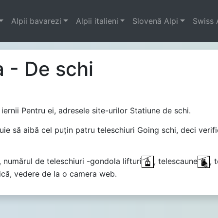
Alpii bavarezi
Alpii italieni
Slovenă Alpi
Swiss 
a - De schi
iernii Pentru ei, adresele site-urilor Statiune de schi.
ie să aibă cel puţin patru teleschiuri Going schi, deci verific
numărul de teleschiuri -gondola lifturi
, telescaune
, 
istică, vedere de la o camera web.