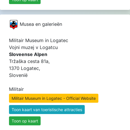
Musea en galerieën
Militair Museum in Logatec
Vojni muzej v Logatcu
Sloveense Alpen
Tržaška cesta 81a,
1370 Logatec,
Slovenië
Militair
Militair Museum in Logatec - Official Website
Toon kaart van toeristische attracties
Toon op kaart