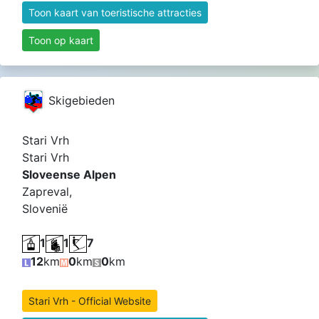
Toon kaart van toeristische attracties
Toon op kaart
Skigebieden
Stari Vrh
Stari Vrh
Sloveense Alpen
Zapreval,
Slovenië
1
1
7
12
km
0
km
0
km
Stari Vrh - Official Website