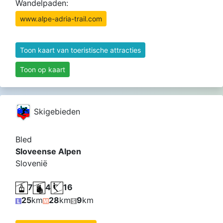
Wandelpaden:
www.alpe-adria-trail.com
Toon kaart van toeristische attracties
Toon op kaart
Skigebieden
Bled
Sloveense Alpen
Slovenië
7
4
16
25
km
28
km
9
km