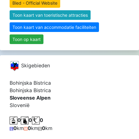
Bled - Official Website
Toon kaart van toeristische attracties
Toon kaart van accommodatie faciliteiten
Toon op kaart
Skigebieden
Bohinjska Bistrica
Bohinjska Bistrica
Sloveense Alpen
Slovenië
0
0
0
0
km
0
km
0
km