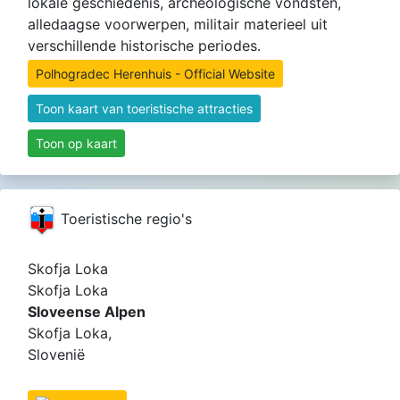
lokale geschiedenis, archeologische vondsten,
alledaagse voorwerpen, militair materieel uit
verschillende historische periodes.
Polhogradec Herenhuis - Official Website
Toon kaart van toeristische attracties
Toon op kaart
Toeristische regio's
Skofja Loka
Skofja Loka
Sloveense Alpen
Skofja Loka,
Slovenië