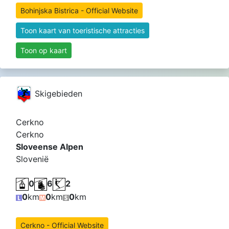
Bohinjska Bistrica - Official Website
Toon kaart van toeristische attracties
Toon op kaart
Skigebieden
Cerkno
Cerkno
Sloveense Alpen
Slovenië
0
6
2
0
km
0
km
0
km
Cerkno - Official Website