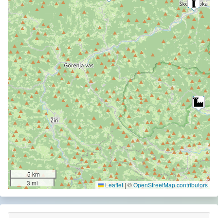
5 km
3 mi
Leaflet
|
©
OpenStreetMap contributors