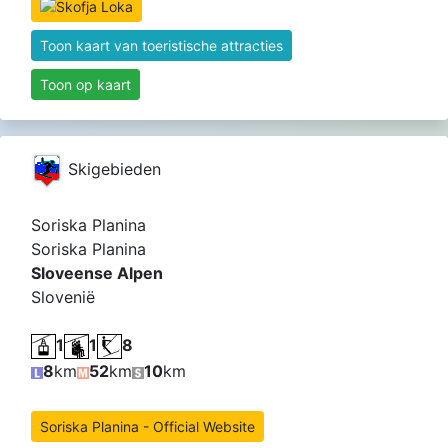
Toon kaart van toeristische attracties
Toon op kaart
Skigebieden
Soriska Planina
Soriska Planina
Sloveense Alpen
Slovenië
1
1
8
8
km
52
km
10
km
Soriska Planina - Official Website