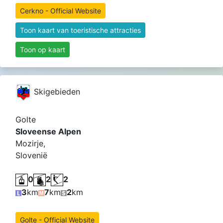
Cerkno - Official Website
Toon kaart van toeristische attracties
Toon op kaart
Skigebieden
Golte
Sloveense Alpen
Mozirje,
Slovenië
0
2
2
3
km
7
km
2
km
Golte - Official Website