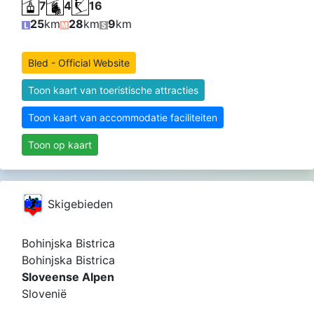
7
4
16
25
km
28
km
9
km
Bled - Official Website
Toon kaart van toeristische attracties
Toon kaart van accommodatie faciliteiten
Toon op kaart
Skigebieden
Bohinjska Bistrica
Bohinjska Bistrica
Sloveense Alpen
Slovenië