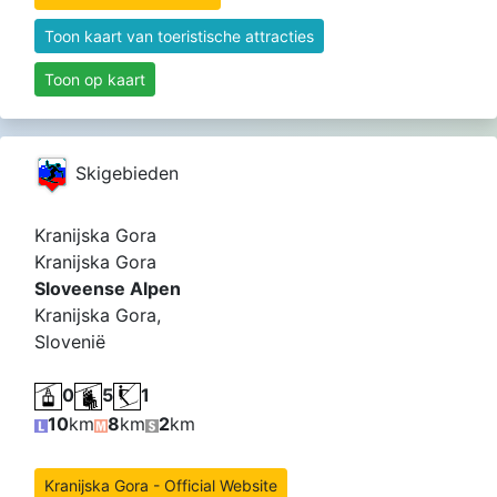
Toon kaart van toeristische attracties
Toon op kaart
Skigebieden
Kranijska Gora
Kranijska Gora
Sloveense Alpen
Kranijska Gora,
Slovenië
0
5
1
10
km
8
km
2
km
Kranijska Gora - Official Website