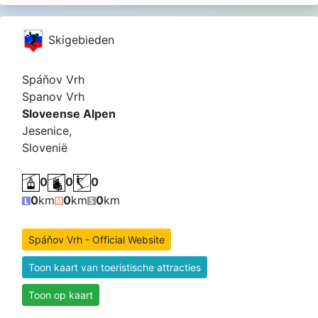
Skigebieden
Spáňov Vrh
Spanov Vrh
Sloveense Alpen
Jesenice,
Slovenië
0
0
0
0
km
0
km
0
km
Spáňov Vrh - Official Website
Toon kaart van toeristische attracties
Toon op kaart