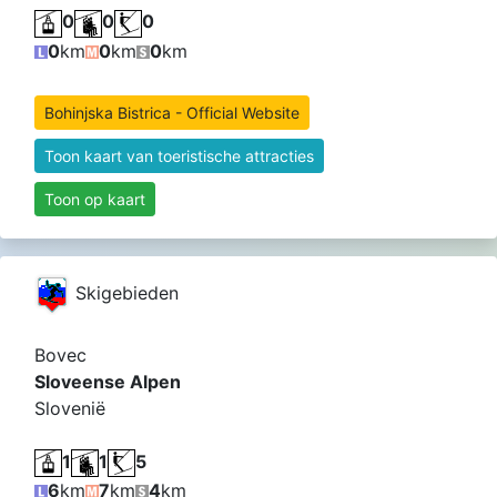
0
0
0
0
km
0
km
0
km
Bohinjska Bistrica - Official Website
Toon kaart van toeristische attracties
Toon op kaart
Skigebieden
Bovec
Sloveense Alpen
Slovenië
1
1
5
6
km
7
km
4
km