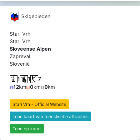
Skigebieden
Stari Vrh
Stari Vrh
Sloveense Alpen
Zapreval,
Slovenië
1
1
7
12
km
0
km
0
km
Stari Vrh - Official Website
Toon kaart van toeristische attracties
Toon op kaart