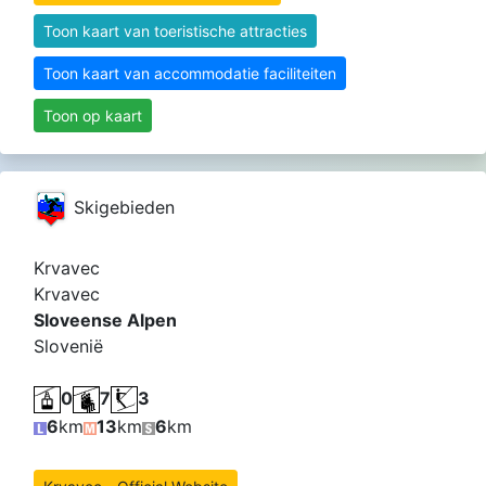
Toon kaart van toeristische attracties
Toon kaart van accommodatie faciliteiten
Toon op kaart
Skigebieden
Krvavec
Krvavec
Sloveense Alpen
Slovenië
0
7
3
6
km
13
km
6
km