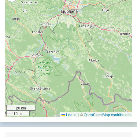
20 km
10 mi
Leaflet
|
©
OpenStreetMap contributors