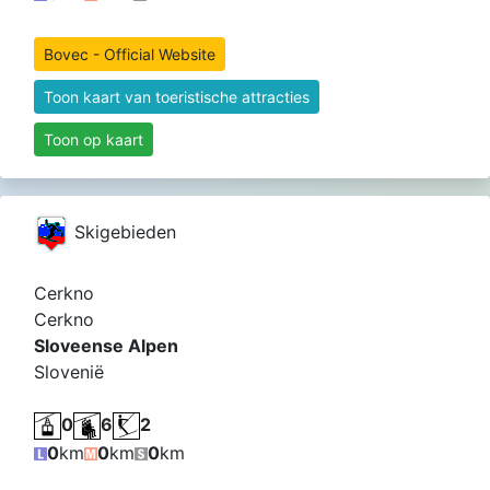
Bovec - Official Website
Toon kaart van toeristische attracties
Toon op kaart
Skigebieden
Cerkno
Cerkno
Sloveense Alpen
Slovenië
0
6
2
0
km
0
km
0
km