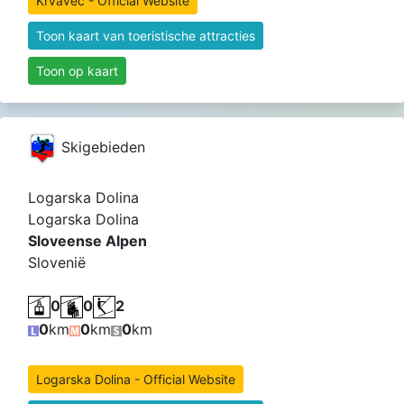
Krvavec - Official Website
Toon kaart van toeristische attracties
Toon op kaart
Skigebieden
Logarska Dolina
Logarska Dolina
Sloveense Alpen
Slovenië
0
0
2
0
km
0
km
0
km
Logarska Dolina - Official Website