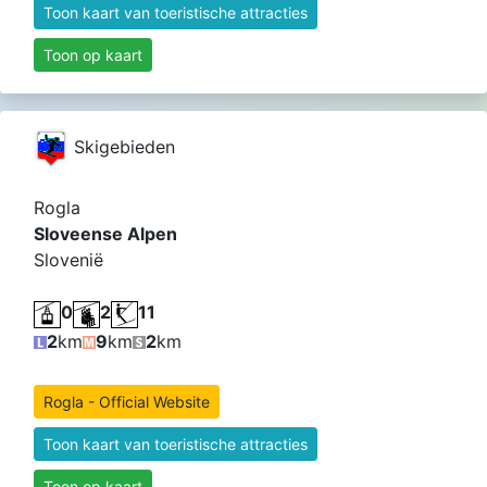
Toon kaart van toeristische attracties
Toon op kaart
Skigebieden
Rogla
Sloveense Alpen
Slovenië
0
2
11
2
km
9
km
2
km
Rogla - Official Website
Toon kaart van toeristische attracties
Toon op kaart