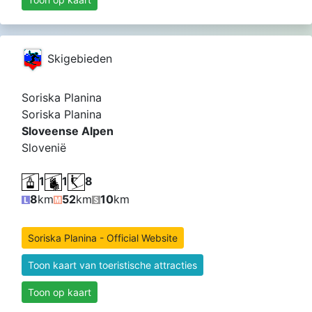
Skigebieden
Soriska Planina
Soriska Planina
Sloveense Alpen
Slovenië
1
1
8
8
km
52
km
10
km
Soriska Planina - Official Website
Toon kaart van toeristische attracties
Toon op kaart