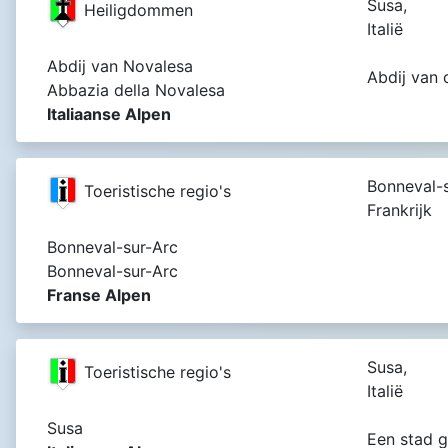
Susa,
Heiligdommen
Italië
Abdij van Novalesa
Abdij van 
Abbazia della Novalesa
Italiaanse Alpen
Bonneval-s
Toeristische regio's
Frankrijk
Bonneval-sur-Arc
Bonneval-sur-Arc
Franse Alpen
Susa,
Toeristische regio's
Italië
Susa
Een stad g