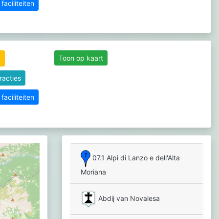
aciliteiten
Toon op kaart
racties
aciliteiten
07.1 Alpi di Lanzo e dell'Alta
Moriana
Abdij van Novalesa