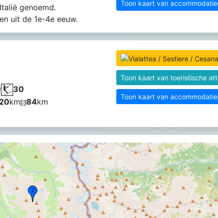
Toon kaart van accommodatie f
Italië genoemd.
n uit de 1e-4e eeuw.
Toon kaart van toeristische att
9
30
Toon kaart van accommodatie f
20
km
84
km