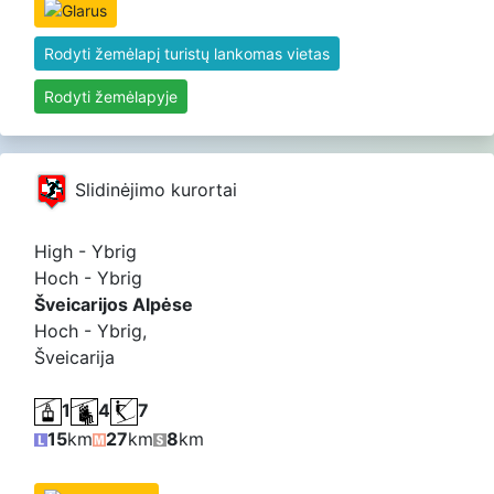
Rodyti žemėlapį turistų lankomas vietas
Rodyti žemėlapyje
Slidinėjimo kurortai
High - Ybrig
Hoch - Ybrig
Šveicarijos Alpėse
Hoch - Ybrig,
Šveicarija
1
4
7
15
km
27
km
8
km