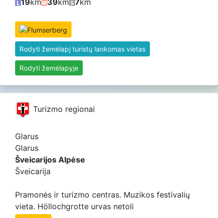
19
km
39
km
7
km
Rodyti žemėlapį turistų lankomas vietas
Rodyti žemėlapyje
Turizmo regionai
Glarus
Glarus
Šveicarijos Alpėse
Šveicarija
Pramonės ir turizmo centras. Muzikos festivalių
vieta. Höllochgrotte urvas netoli