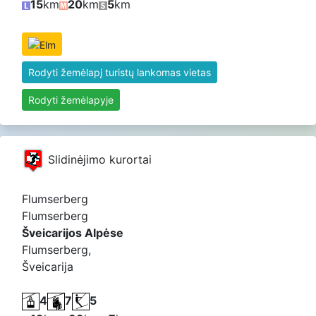
15
km
20
km
5
km
Rodyti žemėlapį turistų lankomas vietas
Rodyti žemėlapyje
Slidinėjimo kurortai
Flumserberg
Flumserberg
Šveicarijos Alpėse
Flumserberg,
Šveicarija
4
7
5