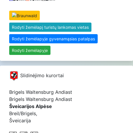
Rodyti žemėlapį turistų lankomas vietas
Rodyti žemėlapyje gyvenamąsias patalpas
Rodyti žemėlapyje
Slidinėjimo kurortai
Brigels Waltensburg Andiast
Brigels Waltensburg Andiast
Šveicarijos Alpėse
Breil/Brigels,
Šveicarija