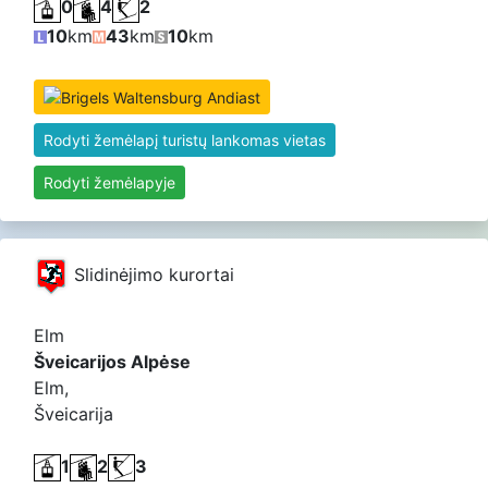
0
4
2
10
km
43
km
10
km
Rodyti žemėlapį turistų lankomas vietas
Rodyti žemėlapyje
Slidinėjimo kurortai
Elm
Šveicarijos Alpėse
Elm,
Šveicarija
1
2
3