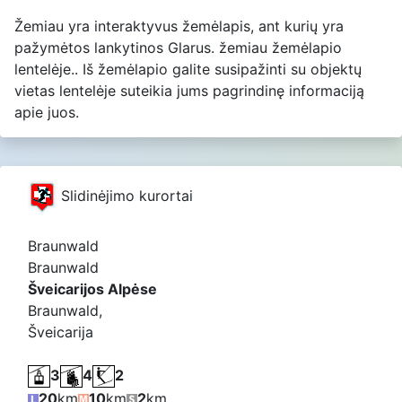
Žemiau yra interaktyvus žemėlapis, ant kurių yra
pažymėtos lankytinos Glarus. žemiau žemėlapio
lentelėje.. Iš žemėlapio galite susipažinti su objektų
vietas lentelėje suteikia jums pagrindinę informaciją
apie juos.
Slidinėjimo kurortai
Braunwald
Braunwald
Šveicarijos Alpėse
Braunwald,
Šveicarija
3
4
2
20
km
10
km
2
km