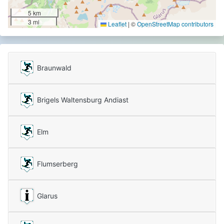
5 km
3 mi
Leaflet
|
©
OpenStreetMap contributors
Braunwald
Brigels Waltensburg Andiast
Elm
Flumserberg
Glarus