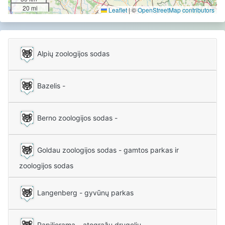
20 mi
Leaflet
|
©
OpenStreetMap contributors
Alpių zoologijos sodas
Bazelis -
Berno zoologijos sodas -
Goldau zoologijos sodas - gamtos parkas ir
zoologijos sodas
Langenberg - gyvūnų parkas
Papiliorama – atogrąžų drugelių