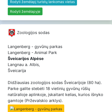
Rodyti žemėlapį turistų lankomas vietas
Rodyti žemėlapyje
Zoologijos sodas
Langenberg - gyvūnų parkas
Langenberg - Animal Park
Šveicarijos Alpėse
Langnau a. Albis,
Šveicarija
Didžiausias zoologijos sodas Šveicarijoje (80 ha).
Parke galite stebėti 18 vietinių gyvūnų rūšių
natūralioje aplinkoje, įskaitant kelias, kurios išnyko
gamtoje (Prževalskio arklys).