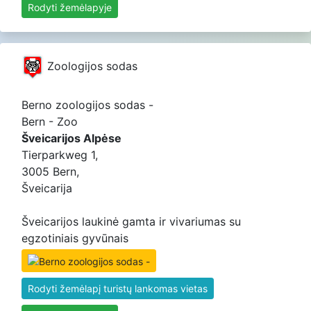
Rodyti žemėlapyje
Zoologijos sodas
Berno zoologijos sodas -
Bern - Zoo
Šveicarijos Alpėse
Tierparkweg 1,
3005 Bern,
Šveicarija
Šveicarijos laukinė gamta ir vivariumas su
egzotiniais gyvūnais
Rodyti žemėlapį turistų lankomas vietas