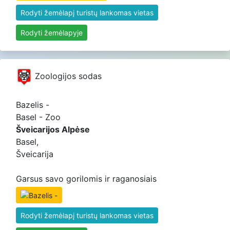
Rodyti žemėlapį turistų lankomas vietas
Rodyti žemėlapyje
Zoologijos sodas
Bazelis -
Basel - Zoo
Šveicarijos Alpėse
Basel,
Šveicarija
Garsus savo gorilomis ir raganosiais
Rodyti žemėlapį turistų lankomas vietas