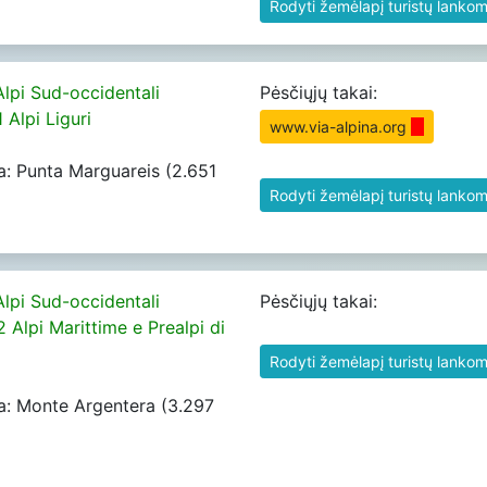
Rodyti žemėlapį turistų lankom
Alpi Sud-occidentali
Pėsčiųjų takai:
1 Alpi Liguri
www.via-alpina.org
a: Punta Marguareis (2.651
Rodyti žemėlapį turistų lankom
Alpi Sud-occidentali
Pėsčiųjų takai:
2 Alpi Marittime e Prealpi di
Rodyti žemėlapį turistų lankom
a: Monte Argentera (3.297