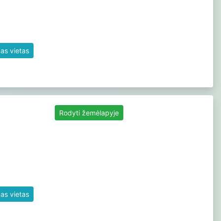
as vietas
Rodyti žemėlapyje
as vietas