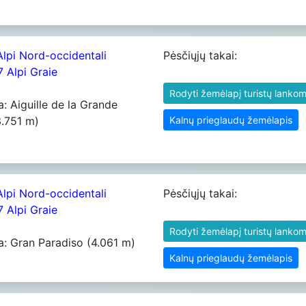
Alpi Nord-occidentali
Pėsčiųjų takai:
7 Alpi Graie
Rodyti žemėlapį turistų lankom
a: Aiguille de la Grande
3.751 m)
Kalnų prieglaudų žemėlapis
Alpi Nord-occidentali
Pėsčiųjų takai:
7 Alpi Graie
Rodyti žemėlapį turistų lankom
a: Gran Paradiso (4.061 m)
Kalnų prieglaudų žemėlapis