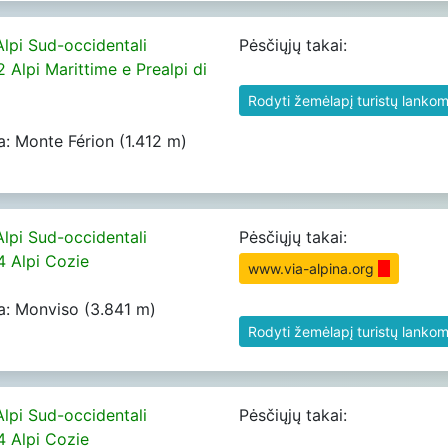
Alpi Sud-occidentali
Pėsčiųjų takai:
2 Alpi Marittime e Prealpi di
Rodyti žemėlapį turistų lankom
a: Monte Férion (1.412 m)
Alpi Sud-occidentali
Pėsčiųjų takai:
04 Alpi Cozie
www.via-alpina.org
a: Monviso (3.841 m)
Rodyti žemėlapį turistų lankom
Alpi Sud-occidentali
Pėsčiųjų takai:
04 Alpi Cozie