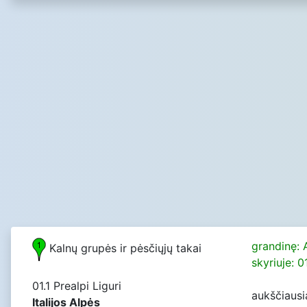
grandinę: 
Kalnų grupės ir pėsčiųjų takai
skyriuje: 0
01.1 Prealpi Liguri
aukščiausi
Italijos Alpės