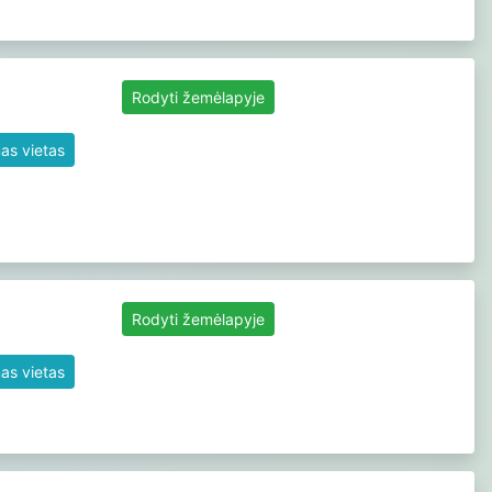
Rodyti žemėlapyje
as vietas
Rodyti žemėlapyje
as vietas