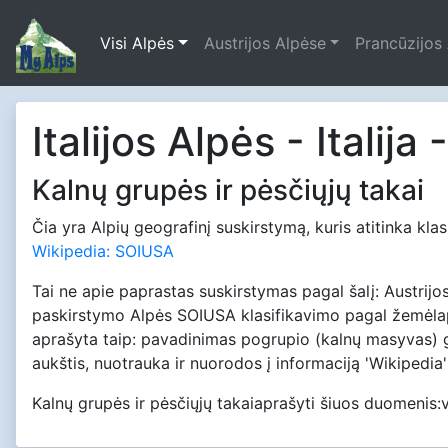
Visi Alpės
Austrijos Alpėse
Prancūzijos
Italijos Alpės - Italij
Kalnų grupės ir pėsčiųjų takai
Čia yra Alpių geografinį suskirstymą, kuris atitinka k
Wikipedia: SOIUSA
Tai ne apie paprastas suskirstymas pagal šalį: Austrijos 
paskirstymo Alpės SOIUSA klasifikavimo pagal žemėlapį
aprašyta taip: pavadinimas pogrupio (kalnų masyvas) g
aukštis, nuotrauka ir nuorodos į informaciją 'Wikipedia'
Kalnų grupės ir pėsčiųjų takaiaprašyti šiuos duomenis:v