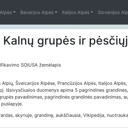
 Alpės
Bavarijos Alpės
Italijos Alpės
Slovėnijos Al
a - Kalnų grupės ir pėsčių
lasifikavimo SOIUSA žemėlapis
Alpių, Šveicarijos Alpėse, Prancūzijos Alpės, Italijos Alpės,
. Išsivysčiusios duomenys apima 5 pagrindines grandines, 
rupės pavadinimas, pagrindinės grandinės pavadinimas, aukš
 puslapyje.
ardas, skyriuje, grandinę, aukščiausia, Vikipedija, nuotrauka