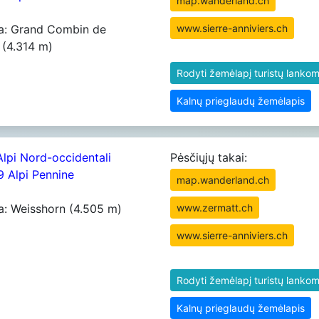
map.wanderland.ch
ia: Grand Combin de
www.sierre-anniviers.ch
 (4.314 m)
Rodyti žemėlapį turistų lankom
Kalnų prieglaudų žemėlapis
Alpi Nord-occidentali
Pėsčiųjų takai:
09 Alpi Pennine
map.wanderland.ch
a: Weisshorn (4.505 m)
www.zermatt.ch
www.sierre-anniviers.ch
Rodyti žemėlapį turistų lankom
Kalnų prieglaudų žemėlapis