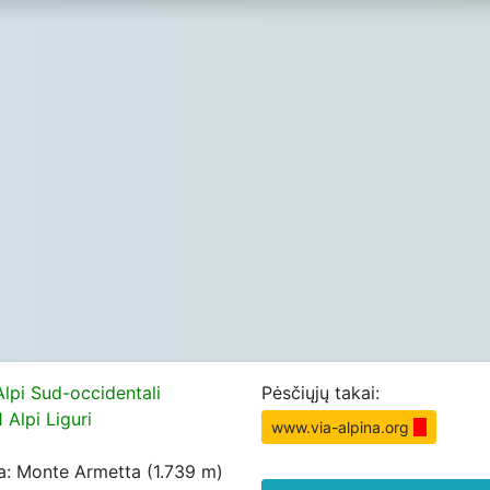
Alpi Sud-occidentali
Pėsčiųjų takai:
1 Alpi Liguri
www.via-alpina.org
a: Monte Armetta (1.739 m)