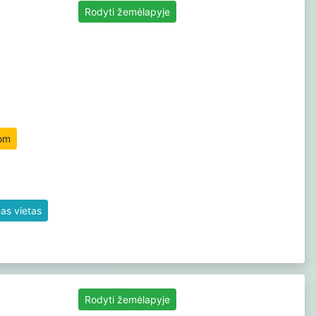
Rodyti žemėlapyje
om
as vietas
Rodyti žemėlapyje