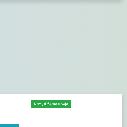
Rodyti žemėlapyje