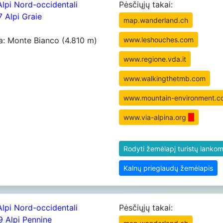
Alpi Nord-occidentali
Pėsčiųjų takai:
7 Alpi Graie
map.wanderland.ch
a: Monte Bianco (4.810 m)
www.leshouches.com
www.regione.vda.it
www.walkingthetmb.com
www.mountain-environment.c
www.via-alpina.org
Rodyti žemėlapį turistų lankom
Kalnų prieglaudų žemėlapis
Alpi Nord-occidentali
Pėsčiųjų takai:
09 Alpi Pennine