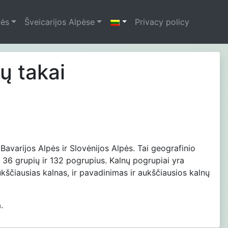
pės
Šveicarijos Alpėse
Privacy policy
jų takai
 Bavarijos Alpės ir Slovėnijos Alpės. Tai geografinio
36 grupių ir 132 pogrupius. Kalnų pogrupiai yra
čiausias kalnas, ir pavadinimas ir aukščiausios kalnų
.