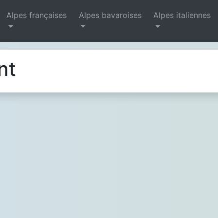
Alpes françaises
Alpes bavaroises
Alpes italiennes
nt