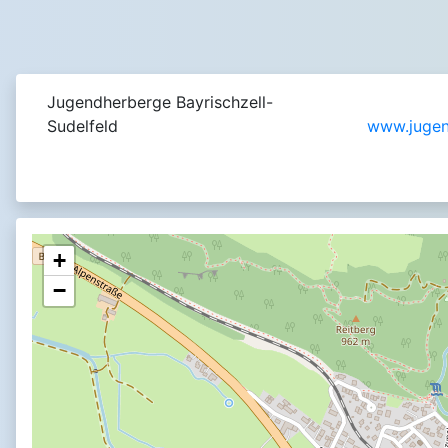
Jugendherberge Bayrischzell-
Sudelfeld
www.jugen
+
−