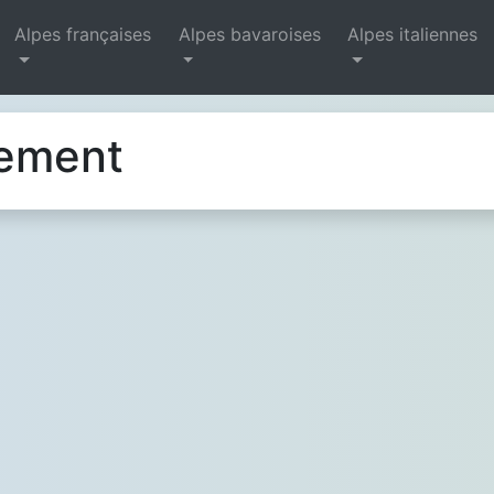
Alpes françaises
Alpes bavaroises
Alpes italiennes
gement