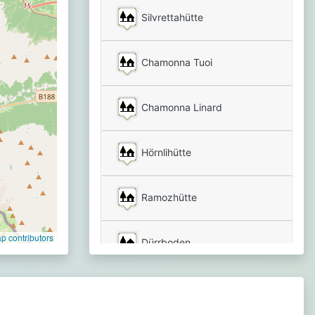
Silvrettahütte
Chamonna Tuoi
Chamonna Linard
Hörnlihütte
Ramozhütte
 contributors
Dürrboden