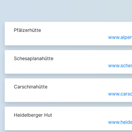
Pfälzerhütte
www.alpenv
Schesaplanahütte
www.sches
Carschinahütte
www.carsc
Heidelberger Hut
www.heide