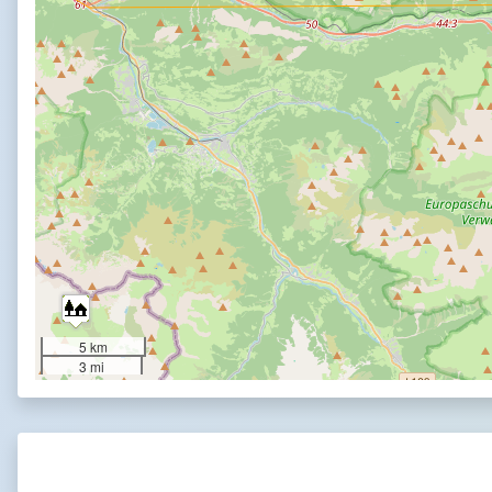
5 km
3 mi