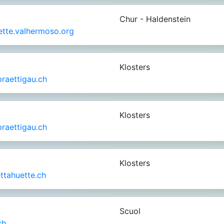
Chur - Haldenstein
ette.valhermoso.org
Klosters
raettigau.ch
Klosters
raettigau.ch
Klosters
ttahuette.ch
Scuol
ch