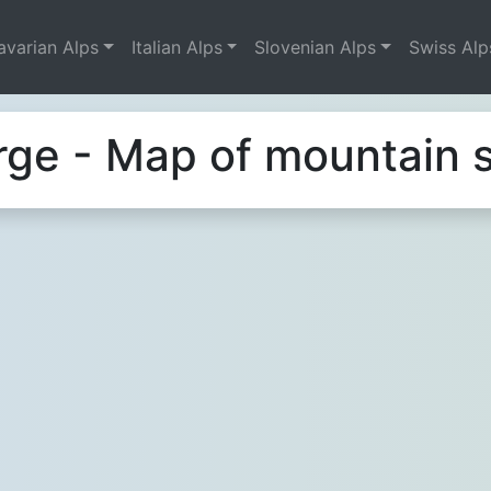
avarian Alps
Italian Alps
Slovenian Alps
Swiss Alp
rge - Map of mountain s