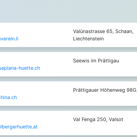
Valünastrasse 65, Schaan,
erein.li
Liechtenstein
Seewis im Prättigau
aplana-huette.ch
Prättigauer Höhenweg 98G,
hina.ch
Val Fenga 250, Valsot
lbergerhuette.at