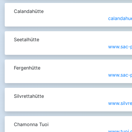
Calandahütte
calandahu
Seetalhütte
www.sac-p
Fergenhütte
www.sac-p
Silvrettahütte
www.silvre
Chamonna Tuoi
www.tuoi.