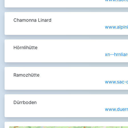
Chamonna Linard
www.alpini
Hörnlihütte
xn--hrnlia
Ramozhütte
www.sac-c
Dürrboden
www.duerr