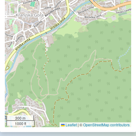
300 m
1000 ft
Leaflet
|
©
OpenStreetMap contributors