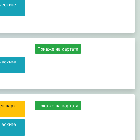
ческите
Покаже на картата
ческите
Покаже на картата
ческите