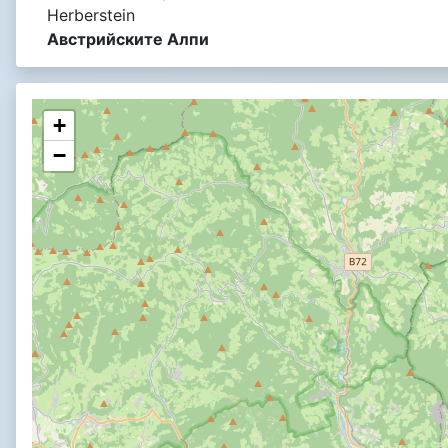
Herberstein
Австрийските Алпи
+
−