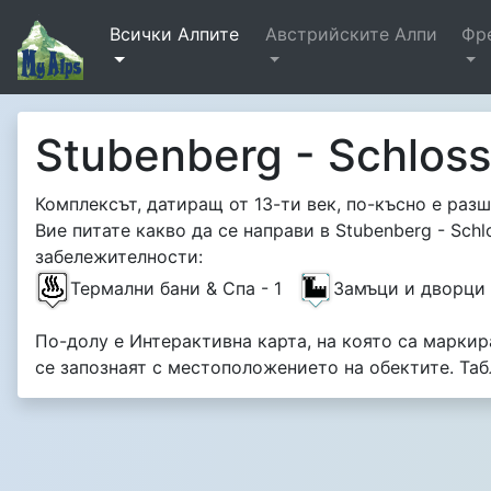
Всички Алпите
Австрийските Алпи
Фр
Stubenberg - Schlos
Комплексът, датиращ от 13-ти век, по-късно е раз
Вие питате какво да се направи в Stubenberg - Sch
забележителности:
Термални бани & Спа - 1
Замъци и дворци
По-долу е Интерактивна карта, на която са маркира
се запознаят с местоположението на обектите. Та