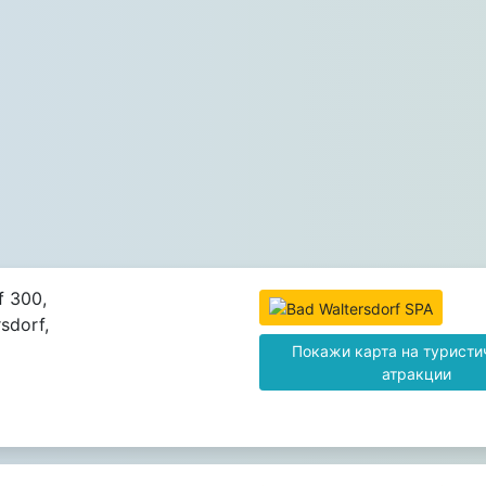
f 300,
sdorf,
Покажи карта на туристи
атракции