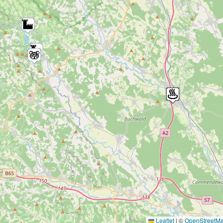
Leaflet
|
©
OpenStreetMap