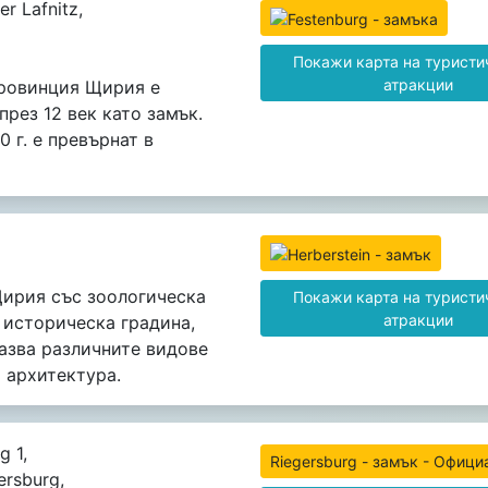
er Lafnitz,
Покажи карта на туристи
атракции
провинция Щирия е
през 12 век като замък.
0 г. е превърнат в
ирия със зоологическа
Покажи карта на туристи
атракции
 историческа градина,
азва различните видове
 архитектура.
g 1,
Riegersburg - замък - Офици
ersburg,