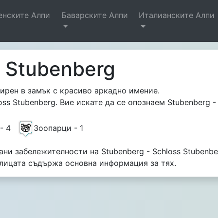
енските Алпи
Баварските Алпи
Италианските Алпи
s Stubenberg
ширен в замък с красиво аркадно имение.
loss Stubenberg. Вие искате да се опознаем Stubenberg 
 - 4
Зоопарци - 1
ни забележителности на Stubenberg - Schloss Stubenber
блицата съдържа основна информация за тях.