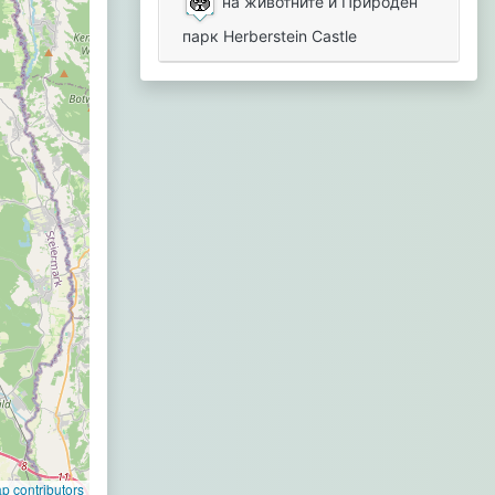
на животните и Природен
парк Herberstein Castle
 contributors