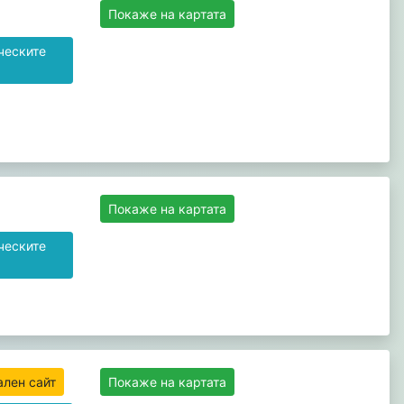
Покаже на картата
ческите
Покаже на картата
ческите
ален сайт
Покаже на картата