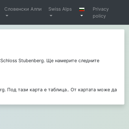
Словенски Алпи
Swiss Alps
Privacy
policy
- Schloss Stubenberg. Ще намерите следните
g. Под тази карта е таблица.. От картата може да