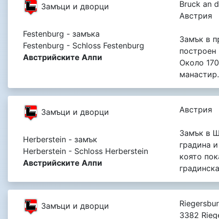
Bruck an d
Замъци и дворци
Австрия
Festenburg - замъка
Замък в 
Festenburg - Schloss Festenburg
построен 
Австрийските Алпи
Около 170
манастир.
Австрия
Замъци и дворци
Замък в Щ
Herberstein - замък
градина и
Herberstein - Schloss Herberstein
която пок
Австрийските Алпи
градинска
Riegersbur
Замъци и дворци
3382 Rieg