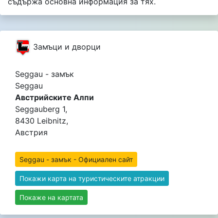
съдържа основна информация за тях.
Замъци и дворци
Seggau - замък
Seggau
Австрийските Алпи
Seggauberg 1,
8430 Leibnitz,
Австрия
Seggau - замък - Официален сайт
Покажи карта на туристическите атракции
Покаже на картата