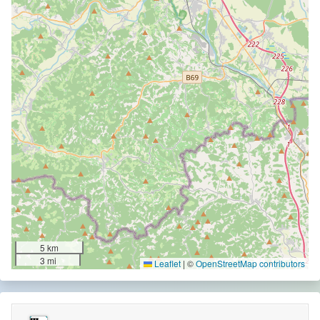
5 km
3 mi
Leaflet
|
©
OpenStreetMap contributors