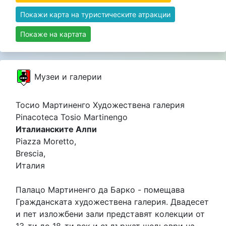
Покажи карта на туристическите атракции
Покаже на картата
Музеи и галерии
Тосио Мартиненго Художествена галерия
Pinacoteca Tosio Martinengo
Италианските Алпи
Piazza Moretto,
Brescia,
Италия
Палацо Мартиненго да Барко - помещава
Гражданската художествена галерия. Двадесет
и пет изложбени зали представят колекции от
13-ти до 18-ти век и съдържат шедьоври на