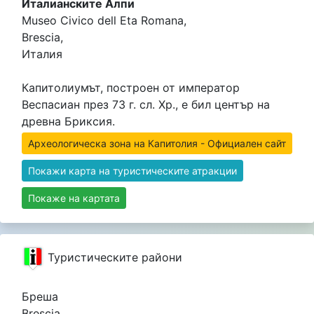
Италианските Алпи
Museo Civico dell Eta Romana,
Brescia,
Италия
Капитолиумът, построен от император
Веспасиан през 73 г. сл. Хр., е бил център на
древна Бриксия.
Археологическа зона на Капитолия - Официален сайт
Покажи карта на туристическите атракции
Покаже на картата
Туристическите райони
Бреша
Brescia