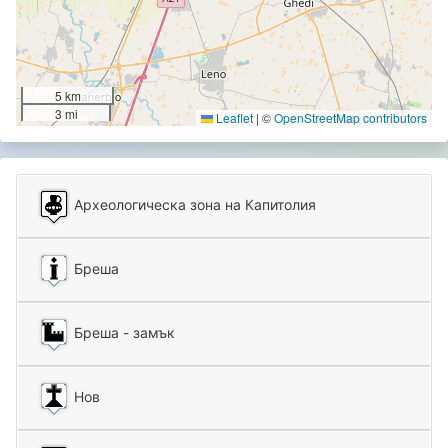
5 km
3 mi
Leaflet
|
©
OpenStreetMap contributors
Археологическа зона на Капитолия
Бреша
Бреша - замък
Нов