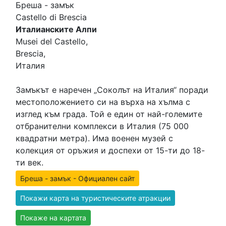
Бреша - замък
Castello di Brescia
Италианските Алпи
Musei del Castello,
Brescia,
Италия
Замъкът е наречен „Соколът на Италия“ поради
местоположението си на върха на хълма с
изглед към града. Той е един от най-големите
отбранителни комплекси в Италия (75 000
квадратни метра). Има военен музей с
колекция от оръжия и доспехи от 15-ти до 18-
ти век.
Бреша - замък - Официален сайт
Покажи карта на туристическите атракции
Покаже на картата