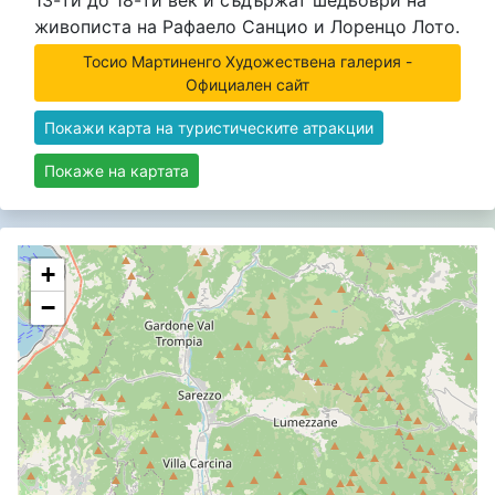
живописта на Рафаело Санцио и Лоренцо Лото.
Тосио Мартиненго Художествена галерия -
Официален сайт
Покажи карта на туристическите атракции
Покаже на картата
+
−