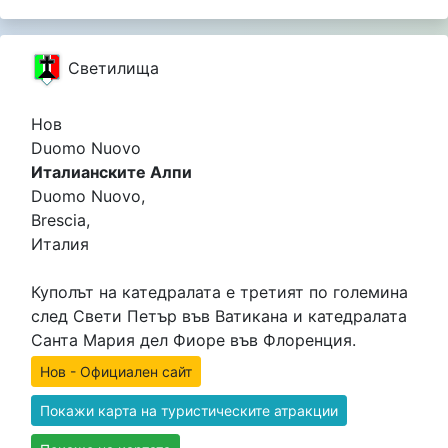
Светилища
Нов
Duomo Nuovo
Италианските Алпи
Duomo Nuovo,
Brescia,
Италия
Куполът на катедралата е третият по големина
след Свети Петър във Ватикана и катедралата
Санта Мария дел Фиоре във Флоренция.
Нов - Официален сайт
Покажи карта на туристическите атракции