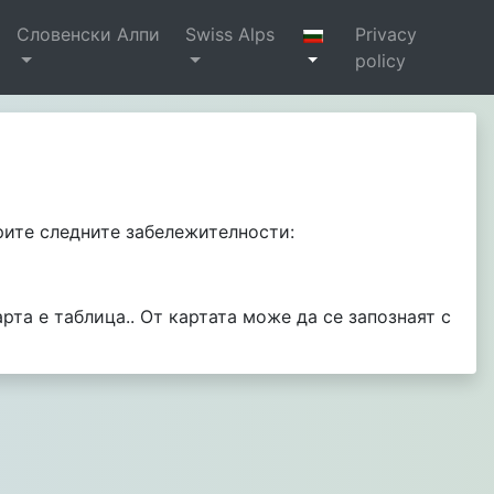
Словенски Алпи
Swiss Alps
Privacy
policy
ерите следните забележителности:
рта е таблица.. От картата може да се запознаят с