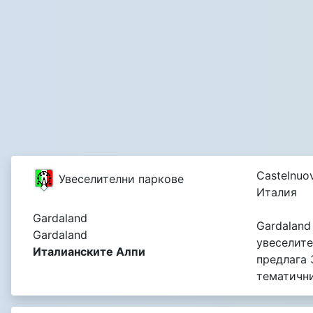
Castelnuov
Увеселителни паркове
Италия
Gardaland
Gardaland
Gardaland
увеселите
Италианските Алпи
предлага 
тематичн