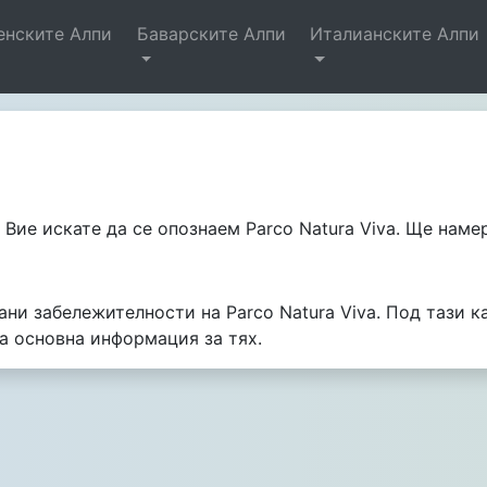
енските Алпи
Баварските Алпи
Италианските Алпи
a. Вие искате да се опознаем Parco Natura Viva. Ще нам
ни забележителности на Parco Natura Viva. Под тази ка
а основна информация за тях.