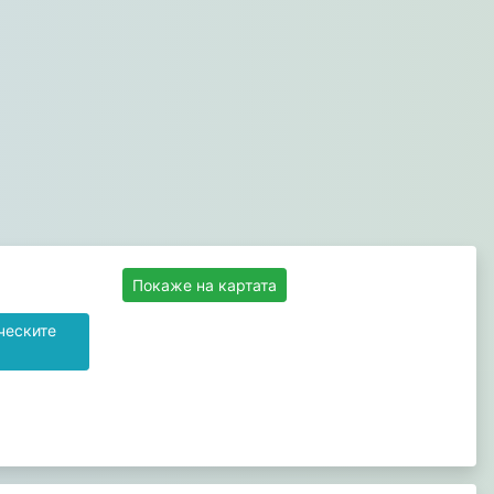
Покаже на картата
ческите