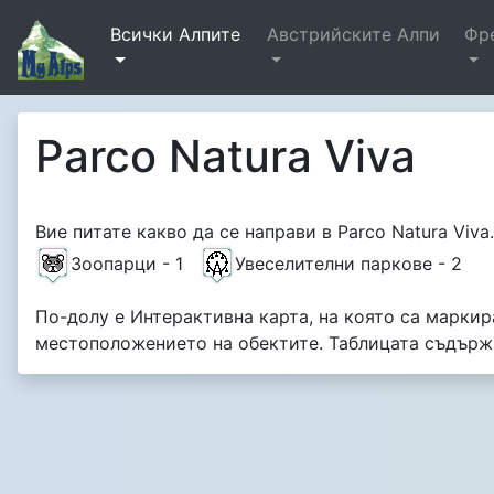
Всички Алпите
Австрийските Алпи
Фр
Parco Natura Viva
Вие питате какво да се направи в Parco Natura Viv
Зоопарци - 1
Увеселителни паркове - 2
По-долу е Интерактивна карта, на която са маркира
местоположението на обектите. Таблицата съдърж