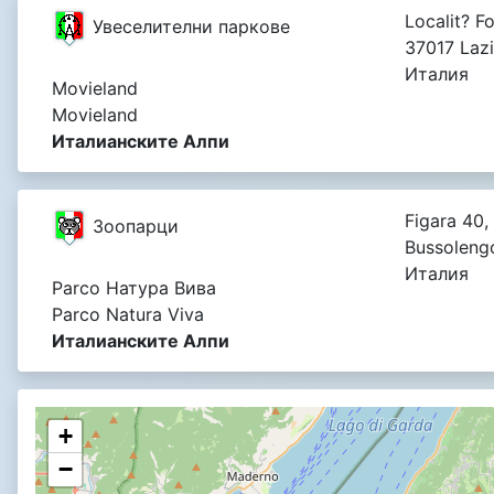
Localit? Fo
Увеселителни паркове
37017 Lazi
Италия
Movieland
Movieland
Италианските Алпи
Figara 40,
Зоопарци
Bussoleng
Италия
Parco Натура Вива
Parco Natura Viva
Италианските Алпи
+
−