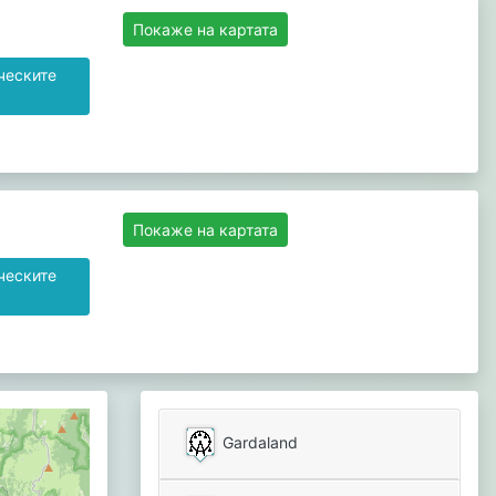
Покаже на картата
ческите
Покаже на картата
ческите
Gardaland